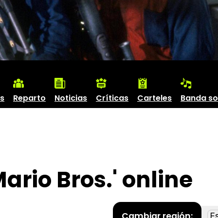
s
Reparto
Noticias
Críticas
Carteles
Banda s
ario Bros.' online
Cambiar región: