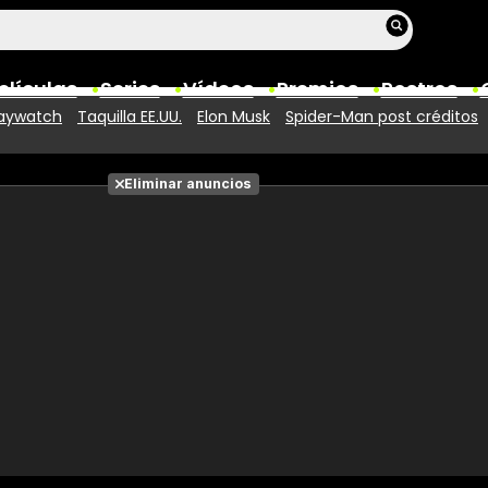
elículas
Series
Vídeos
Premios
Rostros
aywatch
Taquilla EE.UU.
Elon Musk
Spider-Man post créditos
Películas
Eliminar anuncios
Fotos
Entradas