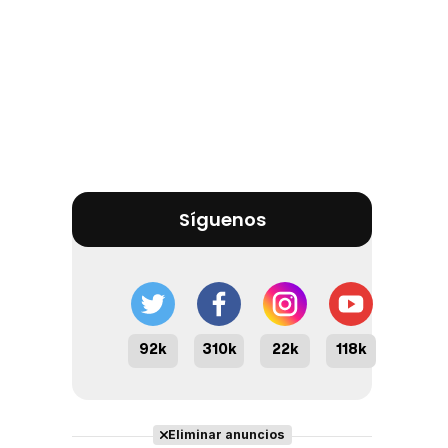
Síguenos
92k
310k
22k
118k
Eliminar anuncios