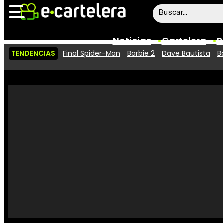
Noticias
Cartelera
P
TENDENCIAS
Final Spider-Man
Barbie 2
Dave Bautista
B
Noticias
Cartelera
Vídeos
Taquilla
Rostros
Críticas