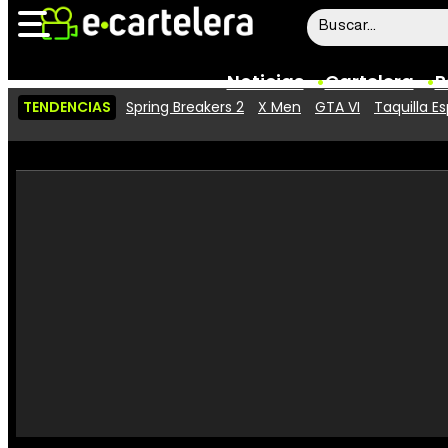
Noticias
Cartelera
P
TENDENCIAS
Spring Breakers 2
X Men
GTA VI
Taquilla E
Noticias
Cartelera
Vídeos
Taquilla
Rostros
Críticas