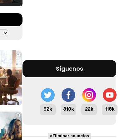
Tráiler Oficial en VOSE 'The Audacity'
Tráiler en español 'Outcome' (2026)
Síguenos
Tráiler 'Do Not Enter' (2026)
92k
310k
22k
118k
Eliminar anuncios