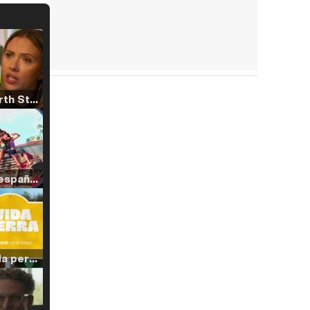
Tráiler 'North Star' (2023)
Tráiler en español de 'La isla olvidada'
Tráiler 'Vida perra' (2026)