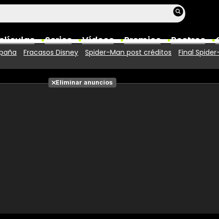
elículas
Series
Vídeos
Premios
Rostros
spaña
Fracasos Disney
Spider-Man post créditos
Final Spide
Películas
Eliminar anuncios
Fotos
Entradas