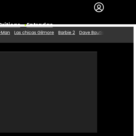
Críticas
Entradas
r-Man
Las chicas Gilmore
Barbie 2
Dave Bautista
Series
Premios