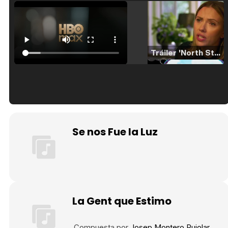
Tráiler 'North Star' (2023)
Tráiler en español de 'La isla olvidada'
Se nos Fue la Luz
Tráiler 'Vida perra' (2026)
La Gent que Estimo
Tráiler Oficial en VOSE 'The Audacity'
Compuesta por
Josep Montero Pujolar