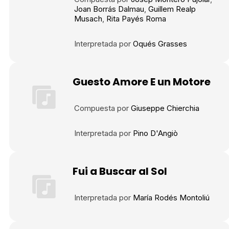
Joan Borrás Dalmau
Guillem Realp
Musach
Rita Payés Roma
Interpretada por
Oqués Grasses
Tráiler en español 'Outcome' (2026)
Guesto Amore E un Motore
Compuesta por
Giuseppe Chierchia
Tráiler 'Do Not Enter' (2026)
Interpretada por
Pino D'Angiò
Fui a Buscar al Sol
Interpretada por
María Rodés Montoliú