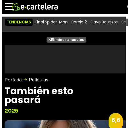
TENDENCIAS
Final Spider-Man
Barbie 2
Dave Bautista
Ba
Noticias
Cartelera
Películas
Eliminar anuncios
Series
Vídeos
Taquilla
Fotos
Premios
Rostros
Críticas
Entradas
Portada
Películas
También esto
pasará
2025
6,6