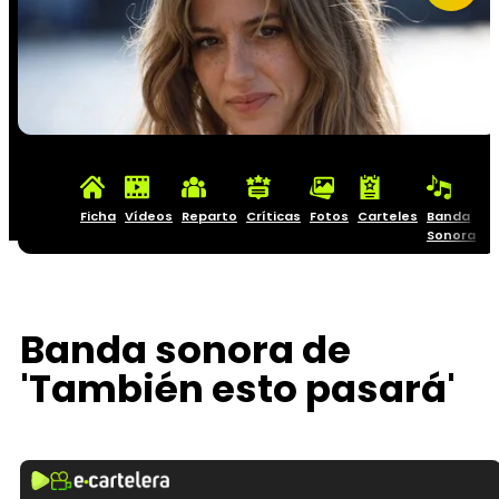
Ficha
Vídeos
Reparto
Críticas
Fotos
Carteles
Banda
Sonora
Banda sonora de
'También esto pasará'