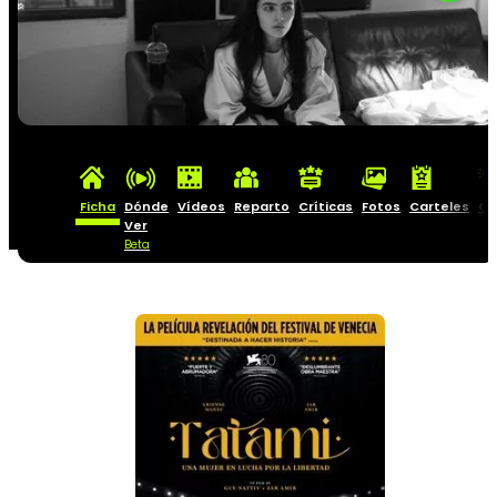
Ficha
Dónde
Vídeos
Reparto
Críticas
Fotos
Carteles
Cu
Ver
Beta