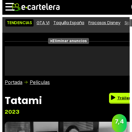
TENDENCIAS
GTA VI
Taquilla España
Fracasos Disney
Spi
Noticias
Cartelera
Películas
Eliminar anuncios
Series
Vídeos
Taquilla
Fotos
Premios
Rostros
Críticas
Entradas
Portada
Películas
Tatami
Tráiler
2023
7,4