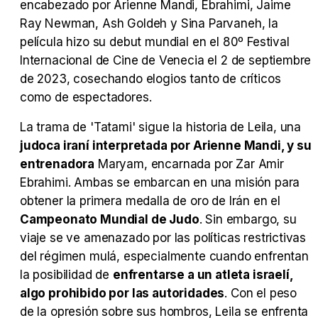
encabezado por Arienne Mandi, Ebrahimi, Jaime
Ray Newman, Ash Goldeh y Sina Parvaneh, la
película hizo su debut mundial en el 80º Festival
Tráiler Oficial en VOSE 'The Audacity'
Internacional de Cine de Venecia el 2 de septiembre
de 2023, cosechando elogios tanto de críticos
como de espectadores.
La trama de 'Tatami' sigue la historia de Leila, una
Tráiler en español 'Outcome' (2026)
judoca iraní interpretada por Arienne Mandi, y su
entrenadora
Maryam, encarnada por Zar Amir
Ebrahimi. Ambas se embarcan en una misión para
obtener la primera medalla de oro de Irán en el
Tráiler 'Do Not Enter' (2026)
Campeonato Mundial de Judo
. Sin embargo, su
viaje se ve amenazado por las políticas restrictivas
del régimen mulá, especialmente cuando enfrentan
la posibilidad de
enfrentarse a un atleta israelí,
algo prohibido por las autoridades
. Con el peso
de la opresión sobre sus hombros, Leila se enfrenta