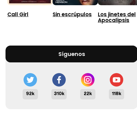
Call Girl
Sin escrúpulos
Los jinetes del
Apocalipsis
Síguenos
92k
310k
22k
118k