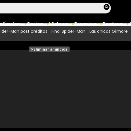
elículas
Series
Vídeos
Premios
Rostros
ider-Man post créditos
Final Spider-Man
Las chicas Gilmore
Películas
Eliminar anuncios
Fotos
Entradas