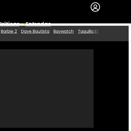
Críticas
Entradas
Barbie 2
Dave Bautista
Baywatch
Taquilla EE.UU.
Series
Premios