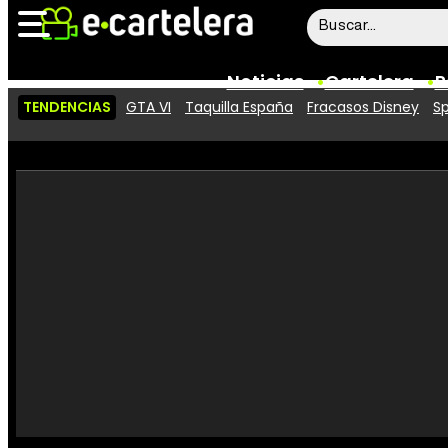
Noticias
Cartelera
P
TENDENCIAS
GTA VI
Taquilla España
Fracasos Disney
Sp
Noticias
Cartelera
Vídeos
Taquilla
Rostros
Críticas