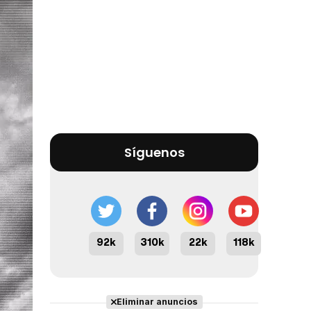
Síguenos
92k
310k
22k
118k
Eliminar anuncios