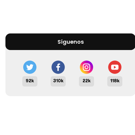
Síguenos
92k
310k
22k
118k