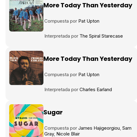
More Today Than Yesterday
Tráiler en español 'Outcome' (2026)
Compuesta por
Pat Upton
Interpretada por
The Spiral Starecase
Tráiler 'Do Not Enter' (2026)
More Today Than Yesterday
Compuesta por
Pat Upton
Interpretada por
Charles Earland
Sugar
Compuesta por
James Hajigeorgiou
Sam
Gray
Nicole Blair