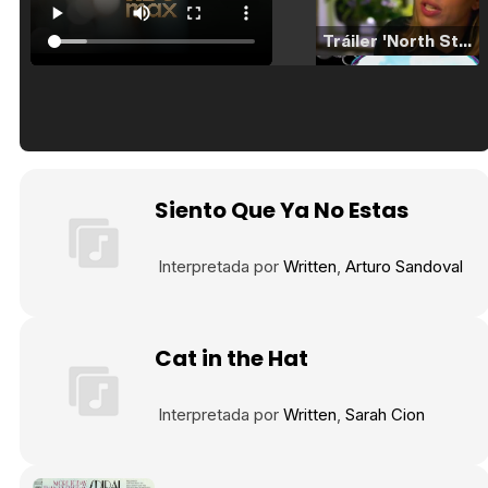
Tráiler 'North Star' (2023)
Tráiler en español de 'La isla olvidada'
Siento Que Ya No Estas
Interpretada por
Written
Arturo Sandoval
Tráiler 'Vida perra' (2026)
Cat in the Hat
Tráiler Oficial en VOSE 'The Audacity'
Interpretada por
Written
Sarah Cion