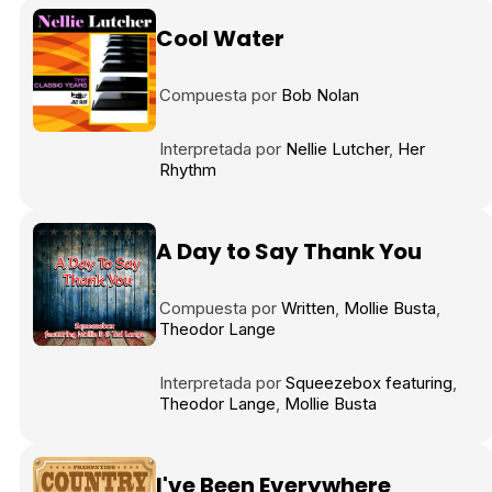
Cool Water
Compuesta por
Bob Nolan
Interpretada por
Nellie Lutcher
Her
Rhythm
A Day to Say Thank You
Compuesta por
Written
Mollie Busta
Theodor Lange
Interpretada por
Squeezebox featuring
Theodor Lange
Mollie Busta
I've Been Everywhere