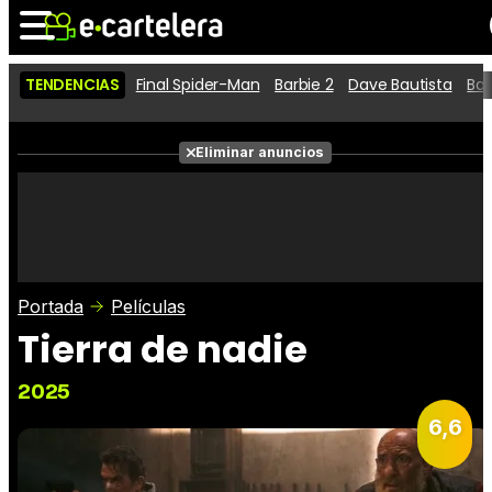
TENDENCIAS
Final Spider-Man
Barbie 2
Dave Bautista
Ba
Noticias
Cartelera
Películas
Eliminar anuncios
Series
Vídeos
Taquilla
Fotos
Premios
Rostros
Críticas
Entradas
Portada
Películas
Tierra de nadie
2025
6,6