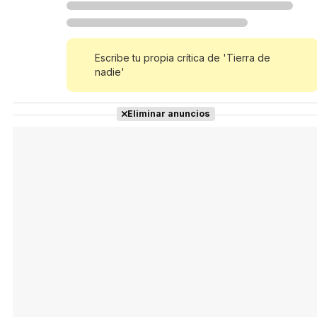
Tráiler Oficial en VOSE 'The Audacity'
Escribe tu propia crítica de 'Tierra de
nadie'
Tráiler en español 'Outcome' (2026)
Eliminar anuncios
Tráiler 'Do Not Enter' (2026)