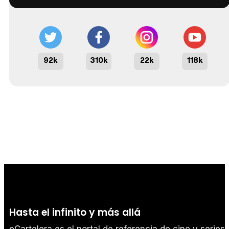
92k
310k
22k
118k
Hasta el infinito y más allá