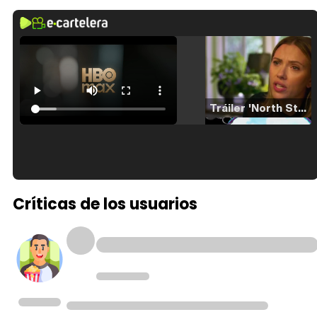
Tráiler 'North Star' (2023)
Tráiler en español de 'La isla olvidada'
Críticas de los usuarios
Tráiler 'Vida perra' (2026)