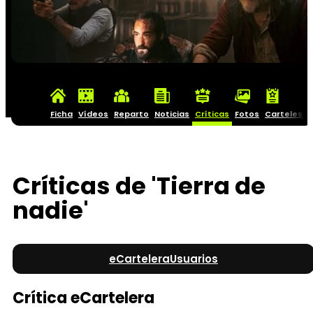
Ficha
Vídeos
Reparto
Noticias
Críticas
Fotos
Carteles
Críticas de 'Tierra de
nadie'
eCartelera
Usuarios
Crítica eCartelera