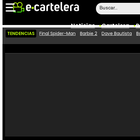
Noticias
Cartelera
P
TENDENCIAS
Final Spider-Man
Barbie 2
Dave Bautista
B
Noticias
Cartelera
Vídeos
Taquilla
Rostros
Críticas