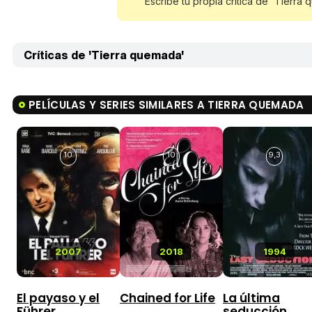
Escribe tu propia crítica de 'Tierra
Críticas de 'Tierra quemada'
PELÍCULAS Y SERIES SIMILARES A TIERRA QUEMADA
10
10
9,3
2007
2018
1994
El payaso y el
Chained for Life
La última
Führer
seducción