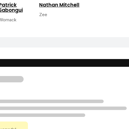
Patrick
Nathan Mitchell
Sabongui
Zee
Womack