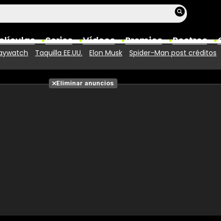
elículas
Series
Vídeos
Premios
Rostros
aywatch
Taquilla EE.UU.
Elon Musk
Spider-Man post créditos
Películas
Eliminar anuncios
Fotos
Entradas