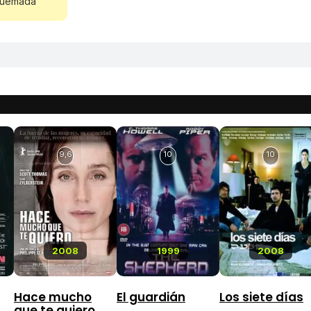
 quemada'
9,6
10
10
2008
1999
2008
Hace mucho
El guardián
Los siete días
que te quiero