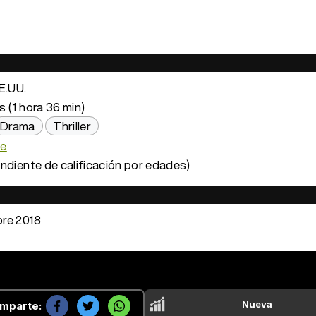
E.UU.
 (1 hora 36 min)
Drama
Thriller
se
ndiente de calificación por edades)
re 2018
Nueva
mparte: