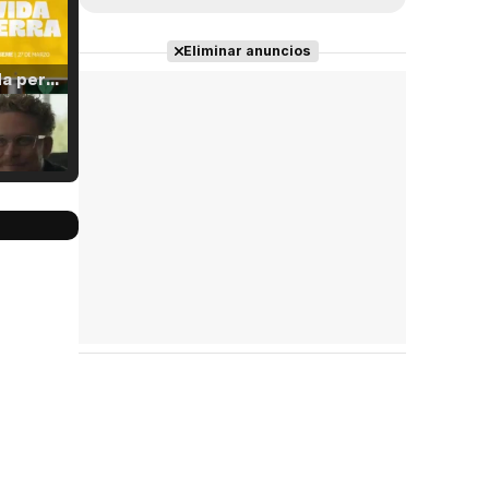
Eliminar anuncios
Tráiler 'Vida perra' (2026)
Tráiler Oficial en VOSE 'The Audacity'
Tráiler en español 'Outcome' (2026)
Tráiler 'Do Not Enter' (2026)