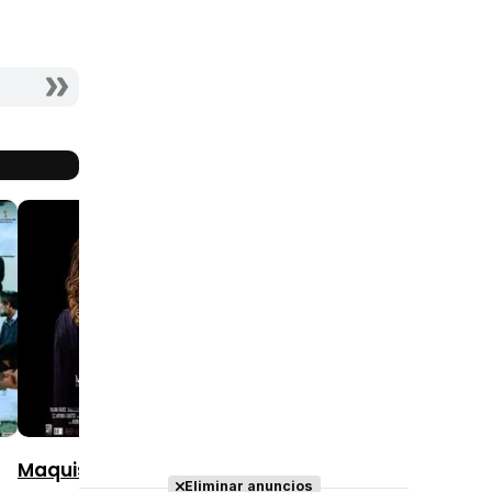
10
10
10
2019
2002
2014
Maquis
Eliminar anuncios