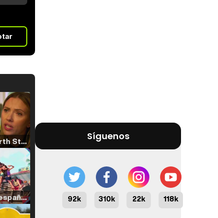
otar
Síguenos
Tráiler 'North Star' (2023)
Tráiler en español de 'La isla olvidada'
92k
310k
22k
118k