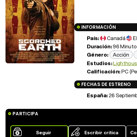
INFORMACIÓN
País:
Canadá
E
Duración:
96 Minutos
Género:
Acción
Estudios:
Lighthou
Calificación:
PC (Pe
FECHAS DE ESTRENO
España:
26 Septiemb
PARTICIPA
Seguir
Escribir crítica
Co