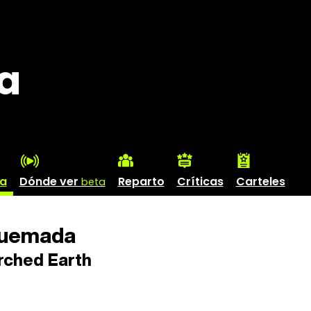
a
ha
Dónde ver
Reparto
Críticas
Carteles
beta
quemada
ched Earth