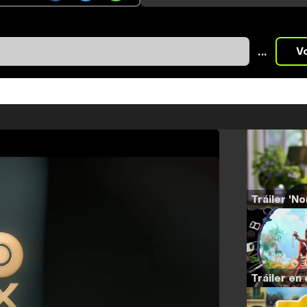
...
V