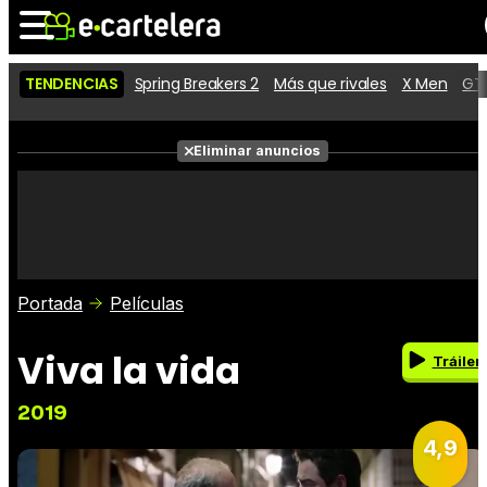
TENDENCIAS
Spring Breakers 2
Más que rivales
X Men
GTA
Noticias
Cartelera
Películas
Eliminar anuncios
Series
Vídeos
Taquilla
Fotos
Premios
Rostros
Críticas
Entradas
Portada
Películas
Viva la vida
Tráiler
2019
4,9