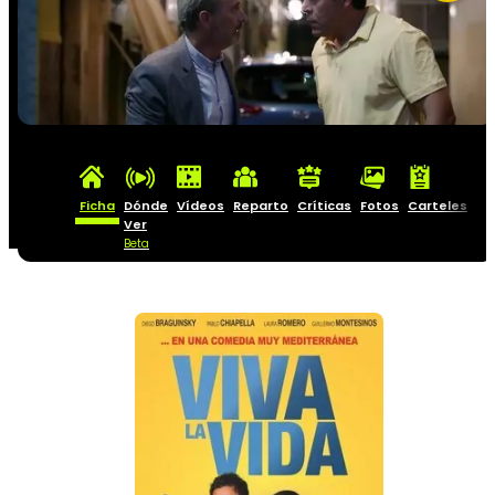
Ficha
Dónde
Vídeos
Reparto
Críticas
Fotos
Carteles
Ver
Beta