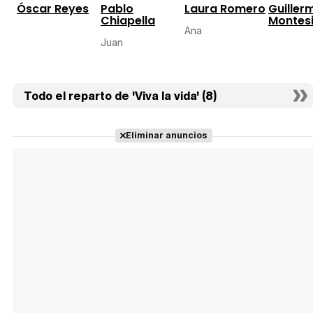
Óscar Reyes
Pablo
Laura Romero
Guiller
Chiapella
Montes
Ana
Juan
Todo el reparto de 'Viva la vida' (8)
Eliminar anuncios