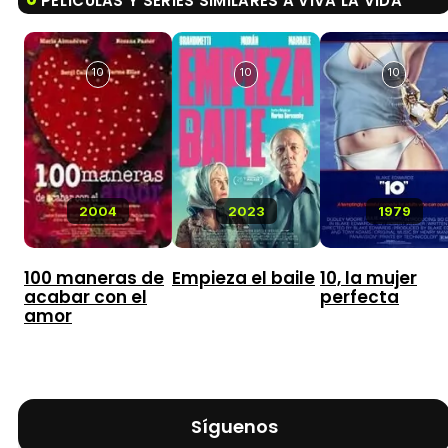
PELÍCULAS Y SERIES SIMILARES A VIVA LA VIDA
10
10
10
2004
2023
1979
100 maneras de
Empieza el baile
10, la mujer
acabar con el
perfecta
amor
Síguenos