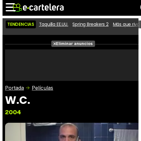
TENDENCIAS
Taquilla EE.UU.
Spring Breakers 2
Más que riva
Noticias
Cartelera
Películas
Eliminar anuncios
Series
Vídeos
Taquilla
Fotos
Premios
Rostros
Críticas
Entradas
Portada
Películas
W.C.
2004