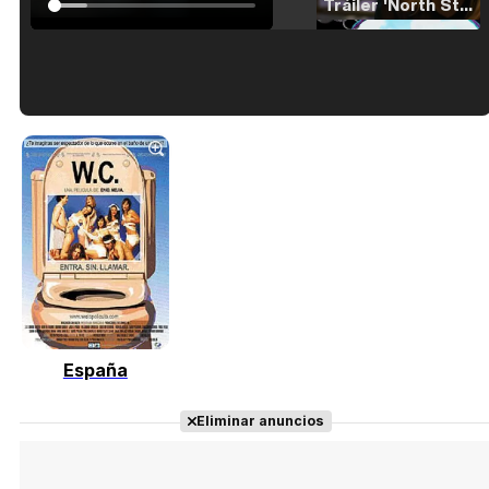
Tráiler 'North Star' (2023)
Tráiler en español de 'La isla olvidada'
Tráiler 'Vida perra' (2026)
España
Tráiler Oficial en VOSE 'The Audacity'
Eliminar anuncios