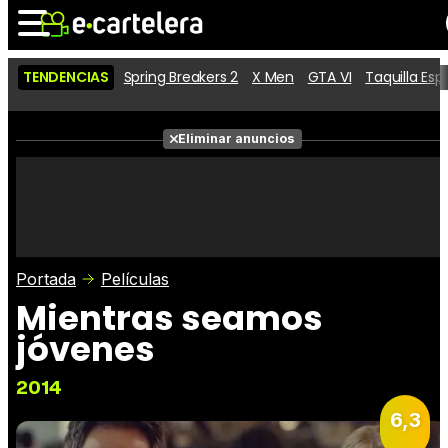
TENDENCIAS
Spring Breakers 2
X Men
GTA VI
Taquilla Es
Noticias
Cartelera
Películas
Eliminar anuncios
Series
Vídeos
Taquilla
Fotos
Premios
Rostros
Críticas
Entradas
Portada
Películas
Mientras seamos
jóvenes
2014
6,3