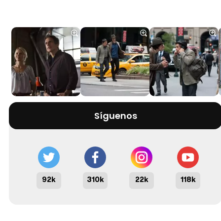
Síguenos
92k
310k
22k
118k