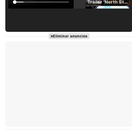
Tráiler 'North Star' (2023)
Tráiler en español de 'La isla olvidada'
Eliminar anuncios
Tráiler 'Vida perra' (2026)
Tráiler Oficial en VOSE 'The Audacity'