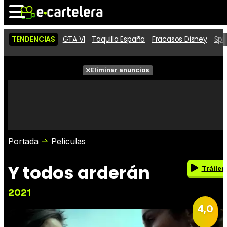
TENDENCIAS
GTA VI
Taquilla España
Fracasos Disney
Spi
Noticias
Cartelera
Eliminar anuncios
Series
Vídeos
Fotos
Premios
Críticas
Entradas
Portada
Películas
Y todos arderán
Tráiler
2021
4,0