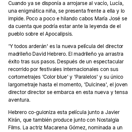
Cuando ya se disponía a arrojarse al vacío, Lucía,
una enigmática niña, se presenta frente a ella y lo
Tráiler Oficial en VOSE 'The Audacity'
impide. Poco a poco e hilando cabos María José se
da cuenta que podría estar ante la leyenda de el
pueblo sobre el Apocalipsis.
'Y todos arderán' es la nueva película del director
Tráiler en español 'Outcome' (2026)
madrileño David Hebrero. El madrileño ya arrastra
éxito tras sus pasos. Después de un espectacular
recorrido por festivales internacionales con sus
cortometrajes 'Color blue' y 'Paralelos' y su único
Tráiler 'Do Not Enter' (2026)
largometraje hasta el momento, 'Dulcinea', el joven
director director se embarca en esta nueva y tensa
aventura.
Hebrero co-guioniza esta película junto a Javier
Kirán, que también produce junto con Nostalgia
Films. La actriz Macarena Gómez, nominada a un