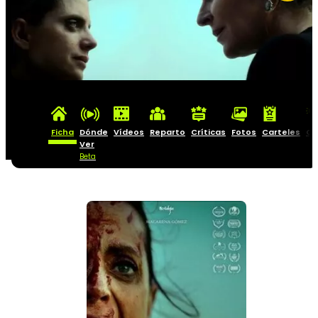
Ficha
Dónde
Vídeos
Reparto
Críticas
Fotos
Carteles
Cu
Ver
Beta