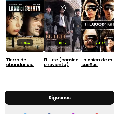
10
10
10
2004
1987
2007
Tierra de
El Lute (camina
La chica de mi
abundancia
o revienta)
sueños
Síguenos