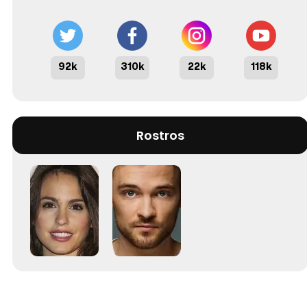
92k
310k
22k
118k
Rostros