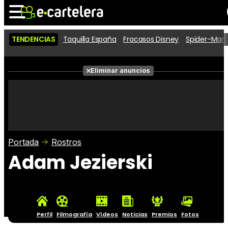
TENDENCIAS
Taquilla España
Fracasos Disney
Spider-Man 
Noticias
Cartelera
Películas
Eliminar anuncios
Series
Vídeos
Taquilla
Fotos
Premios
Rostros
Críticas
Entradas
Portada
Rostros
Adam Jezierski
Perfil
Filmografía
Vídeos
Noticias
Premios
Fotos