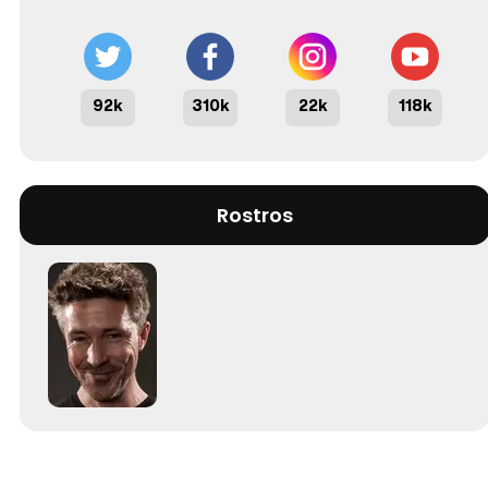
92k
310k
22k
118k
Rostros