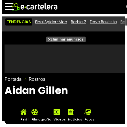
TENDENCIAS
Final Spider-Man
Barbie 2
Dave Bautista
Ba
Noticias
Cartelera
Películas
Eliminar anuncios
Series
Vídeos
Taquilla
Fotos
Premios
Rostros
Críticas
Entradas
Portada
Rostros
Aidan Gillen
Perfil
Filmografía
Vídeos
Noticias
Fotos