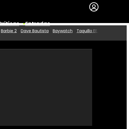
Críticas
Entradas
Barbie 2
Dave Bautista
Baywatch
Taquilla EE.UU.
Series
Premios