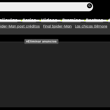
elículas
Series
Vídeos
Premios
Rostros
ider-Man post créditos
Final Spider-Man
Las chicas Gilmore
Películas
Eliminar anuncios
Fotos
Entradas