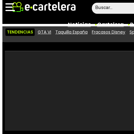
Noticias
Cartelera
P
TENDENCIAS
GTA VI
Taquilla España
Fracasos Disney
Sp
Noticias
Cartelera
Vídeos
Taquilla
Rostros
Críticas