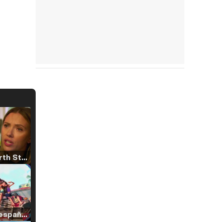
Tráiler 'North Star' (2023)
Tráiler en español de 'La isla olvidada'