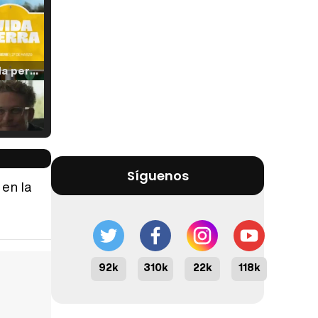
Tráiler 'Vida perra' (2026)
Tráiler Oficial en VOSE 'The Audacity'
Síguenos
 en la
Tráiler en español 'Outcome' (2026)
92k
310k
22k
118k
Tráiler 'Do Not Enter' (2026)