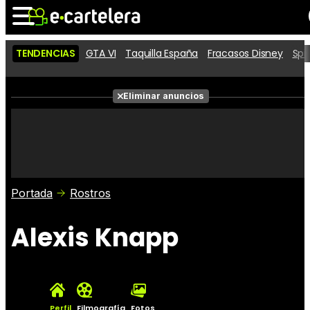
TENDENCIAS
GTA VI
Taquilla España
Fracasos Disney
Spi
Noticias
Cartelera
Películas
Eliminar anuncios
Series
Vídeos
Taquilla
Fotos
Premios
Rostros
Críticas
Entradas
Portada
Rostros
Alexis Knapp
Perfil
Filmografía
Fotos