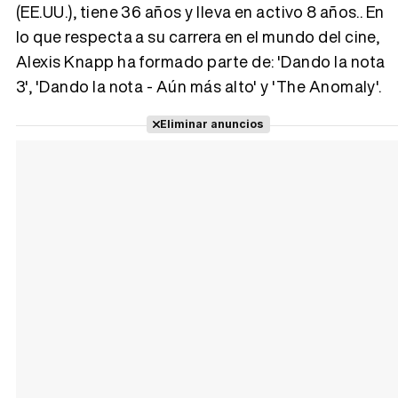
(EE.UU.), tiene 36 años y lleva en activo 8 años.. En
lo que respecta a su carrera en el mundo del cine,
Tráiler 'Vida perra' (2026)
Alexis Knapp ha formado parte de: 'Dando la nota
3', 'Dando la nota - Aún más alto' y 'The Anomaly'.
Eliminar anuncios
Tráiler Oficial en VOSE 'The Audacity'
Tráiler en español 'Outcome' (2026)
Tráiler 'Do Not Enter' (2026)