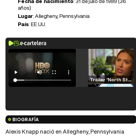
Fecha de nacimiento
:
31 de julio de 1989 (36
años)
Lugar
: Allegheny, Pennsylvania
País
: EE.UU.
Tráiler 'North Star' (2023)
Tráiler en español de 'La isla olvidada'
BIOGRAFÍA
Alexis Knapp nació en Allegheny, Pennsylvania