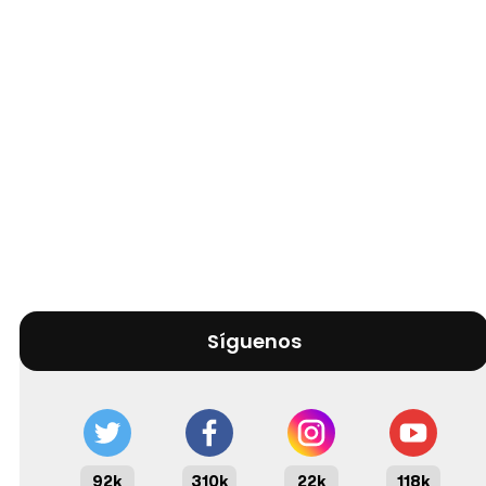
Síguenos
92k
310k
22k
118k