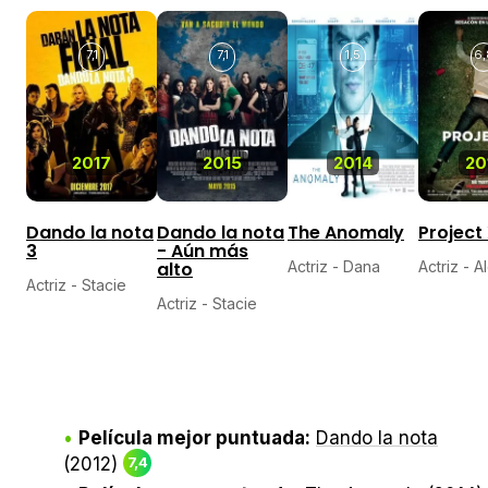
7,1
7,1
1,5
6,
2017
2015
2014
20
Dando la nota
Dando la nota
The Anomaly
Project
3
- Aún más
alto
Actriz - Dana
Actriz - A
Actriz - Stacie
Actriz - Stacie
Película mejor puntuada:
Dando la nota
(2012)
7,4