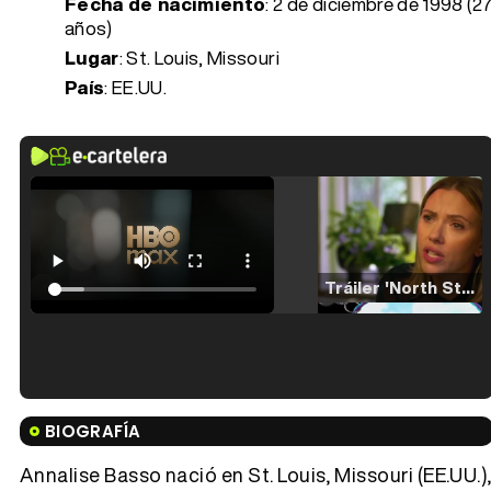
Fecha de nacimiento
:
2 de diciembre de 1998 (2
años)
Lugar
: St. Louis, Missouri
País
: EE.UU.
Tráiler 'North Star' (2023)
Tráiler en español de 'La isla olvidada'
BIOGRAFÍA
Annalise Basso nació en St. Louis, Missouri (EE.UU.)