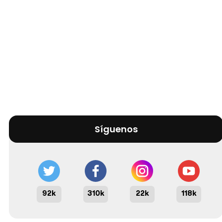
Síguenos
92k
310k
22k
118k