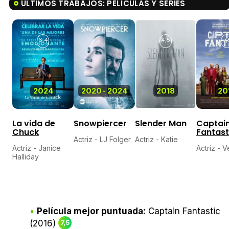
ÚLTIMOS TRABAJOS: PELÍCULAS Y SERIES
6,4
4,5
7,
2024
2020
-
2024
2018
20
La vida de
Snowpiercer
Slender Man
Captai
Chuck
Fantast
Actriz - LJ Folger
Actriz - Katie
Actriz - Janice
Actriz - 
Halliday
Película mejor puntuada:
Captain Fantastic
(2016)
7,5