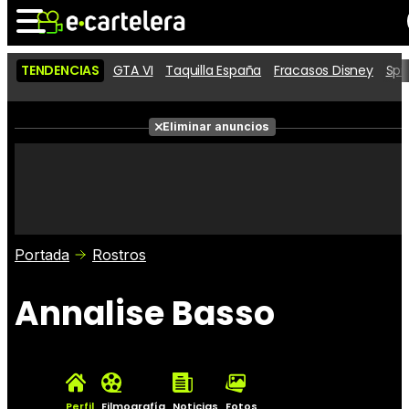
TENDENCIAS
GTA VI
Taquilla España
Fracasos Disney
Spi
Noticias
Cartelera
Películas
Eliminar anuncios
Series
Vídeos
Taquilla
Fotos
Premios
Rostros
Críticas
Entradas
Portada
Rostros
Annalise Basso
Perfil
Filmografía
Noticias
Fotos