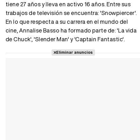
tiene 27 años y lleva en activo 16 años. Entre sus
trabajos de televisión se encuentra: 'Snowpiercer'.
Tráiler 'Vida perra' (2026)
En lo que respecta a su carrera en el mundo del
cine, Annalise Basso ha formado parte de: 'La vida
de Chuck', 'Slender Man' y 'Captain Fantastic'.
Tráiler Oficial en VOSE 'The Audacity'
Eliminar anuncios
Tráiler en español 'Outcome' (2026)
Tráiler 'Do Not Enter' (2026)