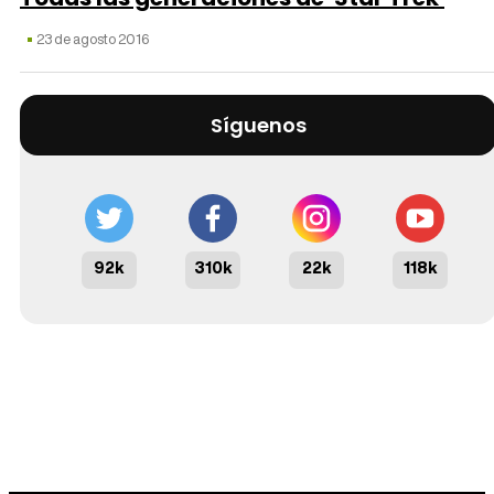
23 de agosto 2016
Síguenos
92k
310k
22k
118k