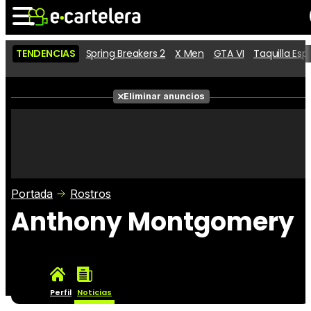
TENDENCIAS
Spring Breakers 2
X Men
GTA VI
Taquilla Es
Noticias
Cartelera
Películas
Eliminar anuncios
Series
Vídeos
Taquilla
Fotos
Premios
Rostros
Críticas
Entradas
Portada
Rostros
Anthony Montgomery
Perfil
Noticias