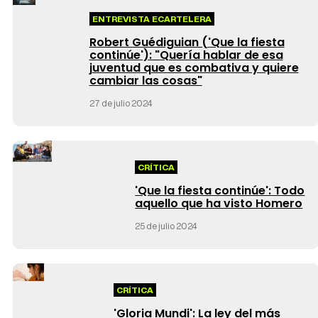
ENTREVISTA ECARTELERA
Robert Guédiguian ('Que la fiesta
continúe'): "Quería hablar de esa
juventud que es combativa y quiere
cambiar las cosas"
27 de julio 2024
CRÍTICA
'Que la fiesta continúe': Todo
aquello que ha visto Homero
25 de julio 2024
CRÍTICA
'Gloria Mundi': La ley del más