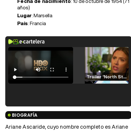
Fecha de nacimiento
:
10 de octubre de 1954 (71
años)
Lugar
: Marsella
País
: Francia
Tráiler 'North Star' (2023)
Tráiler en español de 'La isla olvidada'
BIOGRAFÍA
Ariane Ascaride, cuyo nombre completo es Ariane