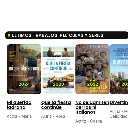
ÚLTIMOS TRABAJOS: PELÍCULAS Y SERIES
7,0
7,
2024
2023
2022
20
Mi querida
Que la fiesta
No se admiten
Diverti
ladrona
continúe
perros ni
italianos
Actriz - 
Actriz - Maria
Actriz - Rosa
Celibida
Actriz - Cesira