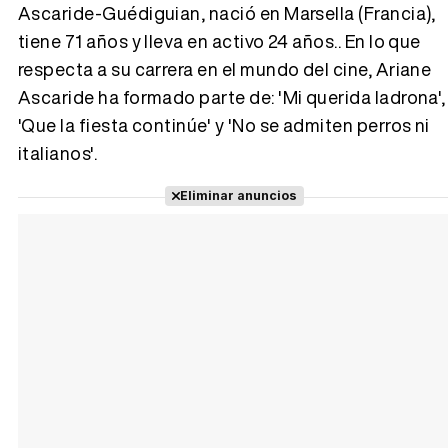
Ascaride-Guédiguian, nació en Marsella (Francia),
tiene 71 años y lleva en activo 24 años.. En lo que
Tráiler 'Vida perra' (2026)
respecta a su carrera en el mundo del cine, Ariane
Ascaride ha formado parte de: 'Mi querida ladrona',
'Que la fiesta continúe' y 'No se admiten perros ni
italianos'.
Tráiler Oficial en VOSE 'The Audacity'
Eliminar anuncios
Tráiler en español 'Outcome' (2026)
Tráiler 'Do Not Enter' (2026)