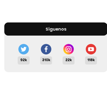
Síguenos
92k
310k
22k
118k