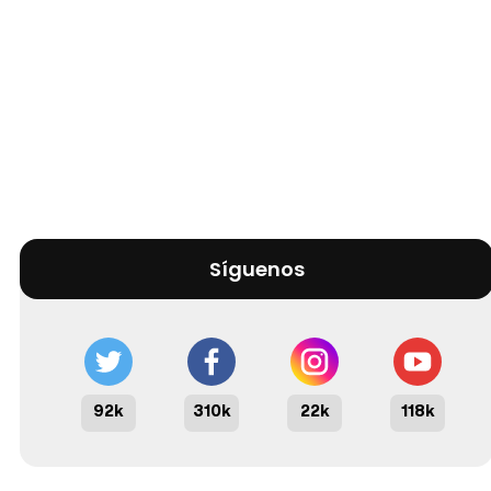
Síguenos
92k
310k
22k
118k