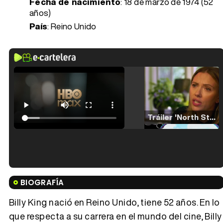
Fecha de nacimiento
:
18 de marzo de 1974 (52
años)
País
: Reino Unido
Tráiler 'North Star' (2023)
Tráiler en español de 'La isla olvidada'
BIOGRAFÍA
Billy King nació en Reino Unido, tiene 52 años. En lo
que respecta a su carrera en el mundo del cine, Billy