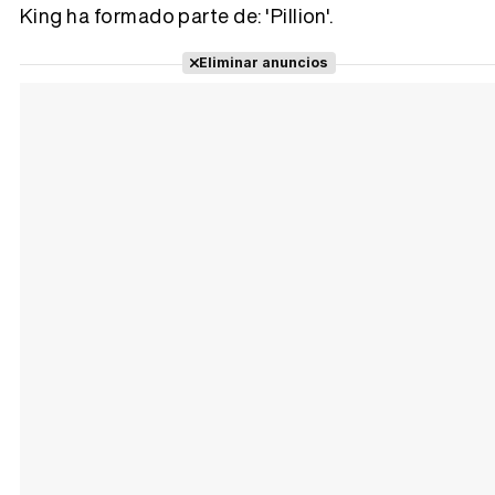
King ha formado parte de: 'Pillion'.
Tráiler 'Vida perra' (2026)
Eliminar anuncios
Tráiler Oficial en VOSE 'The Audacity'
Tráiler en español 'Outcome' (2026)
Tráiler 'Do Not Enter' (2026)