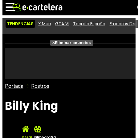
TENDENCIAS
X Men
GTA VI
Taquilla España
Fracasos Dis
Noticias
Cartelera
Películas
Eliminar anuncios
Series
Vídeos
Taquilla
Fotos
Premios
Rostros
Críticas
Entradas
Portada
Rostros
Billy King
Perfil
Filmografía