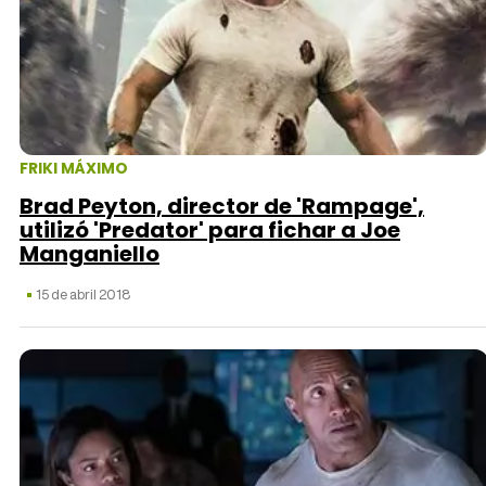
Tráiler 'Vida perra' (2026)
Tráiler Oficial en VOSE 'The Audacity'
FRIKI MÁXIMO
Brad Peyton, director de 'Rampage',
utilizó 'Predator' para fichar a Joe
Manganiello
Tráiler en español 'Outcome' (2026)
15 de abril 2018
Tráiler 'Do Not Enter' (2026)