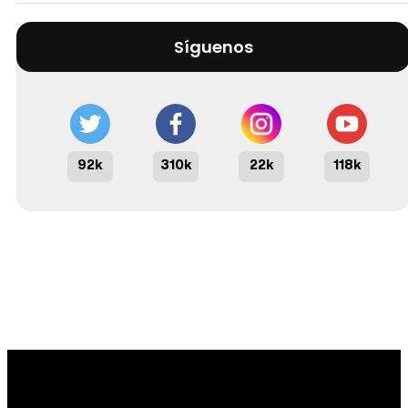
Síguenos
92k
310k
22k
118k