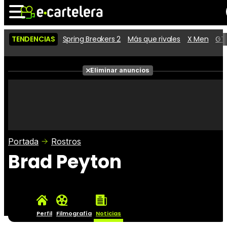
TENDENCIAS
Spring Breakers 2
Más que rivales
X Men
GTA
Noticias
Cartelera
Películas
Eliminar anuncios
Series
Vídeos
Taquilla
Fotos
Premios
Rostros
Críticas
Entradas
Portada
Rostros
Brad Peyton
Perfil
Filmografía
Noticias