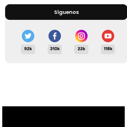
Síguenos
92k
310k
22k
118k