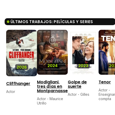
ÚLTIMOS TRABAJOS: PELÍCULAS Y SERIES
3,6
7,5
7,
2024
2023
20
2026
Modigliani,
Golpe de
Tenor
Cliffhanger
tres días en
suerte
Montparnasse
Actor -
Actor
Actor - Gilles
Enseigna
Actor - Maurice
compta
Utrillo