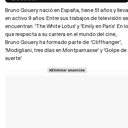
Bruno Gouery nació en España, tiene 51 años y llev
en activo 9 años. Entre sus trabajos de televisión s
encuentran: 'The White Lotus' y 'Emily en París'. En l
Tráiler 'Vida perra' (2026)
que respecta a su carrera en el mundo del cine,
Bruno Gouery ha formado parte de: 'Cliffhanger',
'Modigliani, tres días en Montparnasse' y 'Golpe de
suerte'.
Tráiler Oficial en VOSE 'The Audacity'
Eliminar anuncios
Tráiler en español 'Outcome' (2026)
Tráiler 'Do Not Enter' (2026)