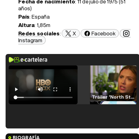
Fecha de nacimiento
:
11 de julio de 1975 (51
años)
País
: España
Altura
: 1,85m
Redes sociales
:
X
Facebook
Instagram
Tráiler 'North Star' (2023)
Tráiler en español de 'La isla olvidada'
BIOGRAFÍA