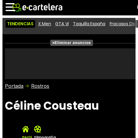
TENDENCIAS
X Men
GTA VI
Taquilla España
Fracasos Dis
Noticias
Cartelera
Películas
Eliminar anuncios
Series
Vídeos
Taquilla
Fotos
Premios
Rostros
Críticas
Entradas
Portada
Rostros
Céline Cousteau
Perfil
Filmografía