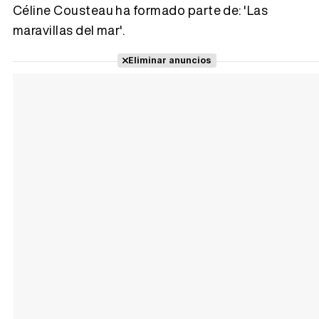
Céline Cousteau ha formado parte de: 'Las
Tráiler 'Vida perra' (2026)
maravillas del mar'.
Eliminar anuncios
Tráiler Oficial en VOSE 'The Audacity'
Tráiler en español 'Outcome' (2026)
Tráiler 'Do Not Enter' (2026)