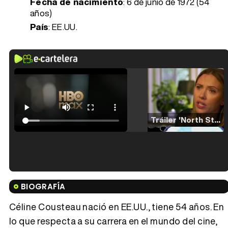
Fecha de nacimiento
:
6 de junio de 1972 (54
años)
País
: EE.UU.
Tráiler 'North Star' (2023)
Tráiler en español de 'La isla olvidada'
BIOGRAFÍA
Céline Cousteau nació en EE.UU., tiene 54 años. En
lo que respecta a su carrera en el mundo del cine,