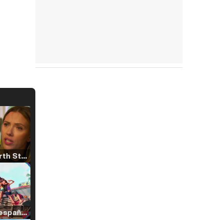
Tráiler 'North Star' (2023)
Tráiler en español de 'La isla olvidada'