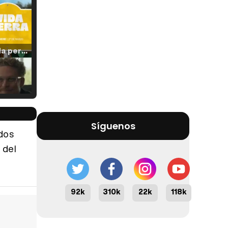
Tráiler 'Vida perra' (2026)
Tráiler Oficial en VOSE 'The Audacity'
Síguenos
dos
 del
Tráiler en español 'Outcome' (2026)
92k
310k
22k
118k
Tráiler 'Do Not Enter' (2026)