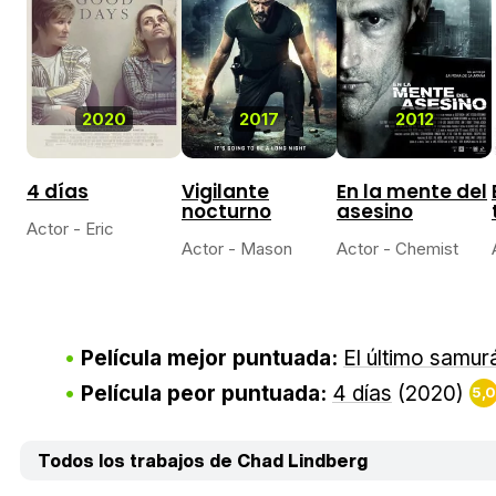
2020
2017
2012
4 días
Vigilante
En la mente del
nocturno
asesino
Actor - Eric
Actor - Mason
Actor - Chemist
Película mejor puntuada:
El último samur
Película peor puntuada:
4 días
(2020)
5,0
Todos los trabajos de Chad Lindberg