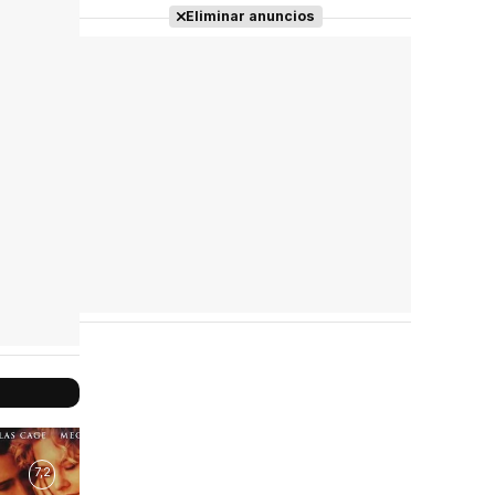
Eliminar anuncios
Filmografía
completa
7,2
6,9