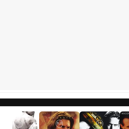
6,6
8,3
7,9