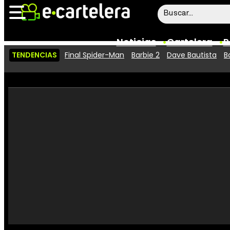
Noticias
Cartelera
P
TENDENCIAS
Final Spider-Man
Barbie 2
Dave Bautista
B
Noticias
Cartelera
Vídeos
Taquilla
Rostros
Críticas