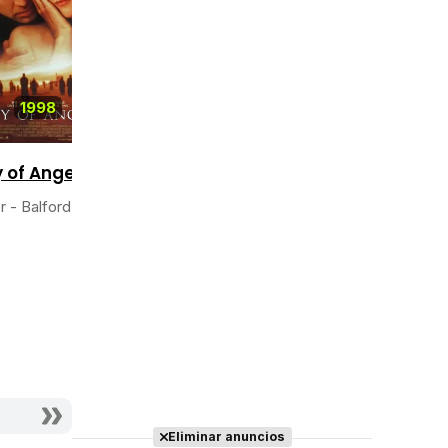
1998
1998
y of Angels
Mercury Rising
r - Balford's
(Al rojo vivo)
Actor - James
Eliminar anuncios