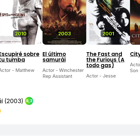
2010
2003
2001
Escupiré sobre
El último
The Fast and
Cit
tu tumba
samurái
the Furious (A
todo gas)
Acto
Actor - Matthew
Actor - Winchester
Son
Actor - Jesse
Rep Assistant
ái
(2003)
8,3