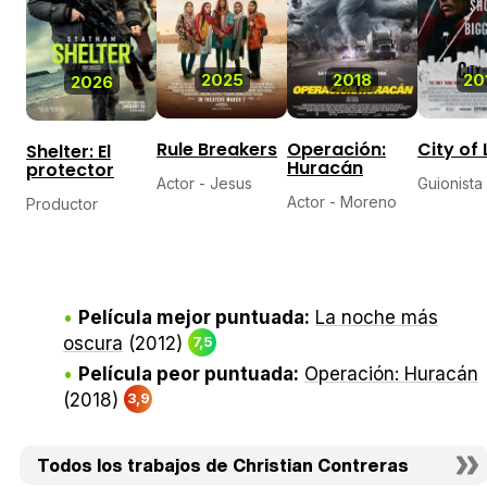
2025
2018
20
2026
Rule Breakers
Operación:
City of 
Shelter: El
Huracán
protector
Actor - Jesus
Guionista
Actor - Moreno
Productor
Película mejor puntuada:
La noche más
oscura
(2012)
7,5
Película peor puntuada:
Operación: Huracán
(2018)
3,9
Todos los trabajos de Christian Contreras