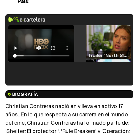
País
:
Tráiler 'North Star' (2023)
Tráiler en español de 'La isla olvidada'
BIOGRAFÍA
Christian Contreras nació en y lleva en activo 17
años.. En lo que respecta a su carrera en el mundo
del cine, Christian Contreras ha formado parte de:
Tráiler 'Vida perra' (2026)
'Shelter: El protector ', 'Rule Breakers' y 'Operación: