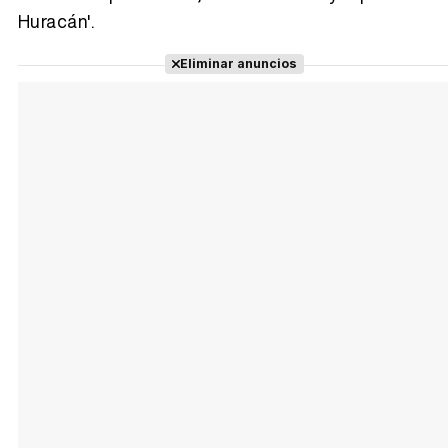
Huracán'.
Eliminar anuncios
Tráiler Oficial en VOSE 'The Audacity'
Tráiler en español 'Outcome' (2026)
Tráiler 'Do Not Enter' (2026)