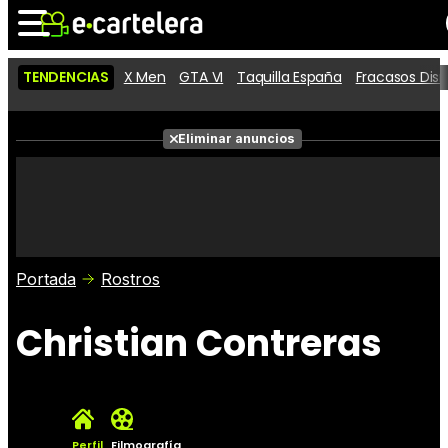
TENDENCIAS
X Men
GTA VI
Taquilla España
Fracasos Dis
Noticias
Cartelera
Películas
Eliminar anuncios
Series
Vídeos
Taquilla
Fotos
Premios
Rostros
Críticas
Entradas
Portada
Rostros
Christian Contreras
Perfil
Filmografía