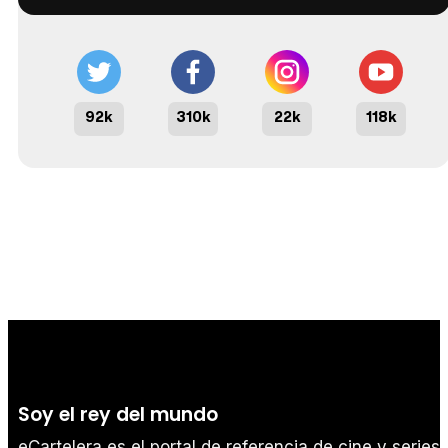
92k
310k
22k
118k
Soy el rey del mundo
eCartelera es el portal de referencia de cine y series.