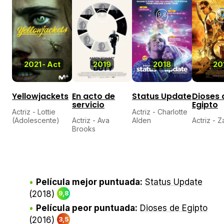
6,2
9,8
3,
2021
-
Act
2019
2018
20
Yellowjackets
En acto de
Status Update
Dioses 
servicio
Egipto
Actriz - Lottie
Actriz - Charlotte
(Adolescente)
Actriz - Ava
Alden
Actriz - 
Brooks
Película mejor puntuada:
Status Update
(2018)
9,8
Película peor puntuada:
Dioses de Egipto
(2016)
3,5