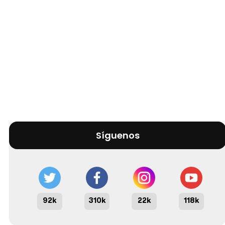
Síguenos
92k
310k
22k
118k