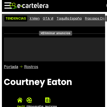
TENDENCIAS
X Men
GTA VI
Taquilla España
Fracasos Dis
Noticias
Cartelera
Películas
Eliminar anuncios
Series
Vídeos
Taquilla
Fotos
Premios
Rostros
Críticas
Entradas
Portada
Rostros
Courtney Eaton
Perfil
Filmografía
Noticias