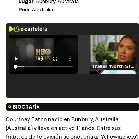
Lugar
: Bunbury, Australia
País
: Australia
Tráiler 'North Star' (2023)
Tráiler en español de 'La isla olvidada'
BIOGRAFÍA
Courtney Eaton nació en Bunbury, Australia
(Australia) y lleva en activo 11 años. Entre sus
trabajos de televisión se encuentra: 'Yellowjackets'.
Tráiler 'Vida perra' (2026)