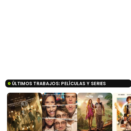
ÚLTIMOS TRABAJOS: PELÍCULAS Y SERIES
6,5
7,0
10