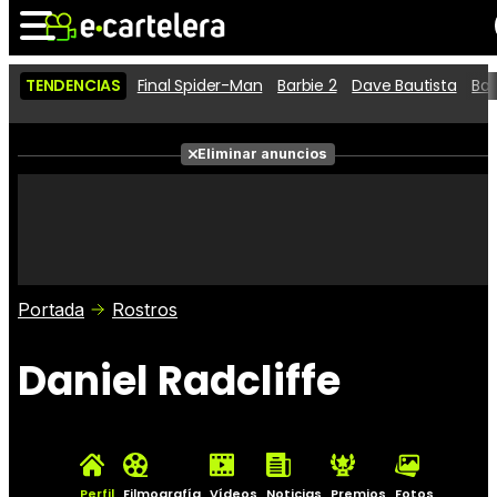
TENDENCIAS
Final Spider-Man
Barbie 2
Dave Bautista
Ba
Noticias
Cartelera
Películas
Eliminar anuncios
Series
Vídeos
Taquilla
Fotos
Premios
Rostros
Críticas
Entradas
Portada
Rostros
Daniel Radcliffe
Perfil
Filmografía
Vídeos
Noticias
Premios
Fotos