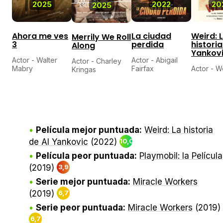
2025
2022
20
2025
Ahora me ves
La ciudad
Weird: 
Merrily We Roll
3
perdida
historia
Along
Yankov
Actor - Walter
Actor - Abigail
Actor - Charley
Mabry
Fairfax
Actor - W
Kringas
Película mejor puntuada:
Weird: La historia
de Al Yankovic
(2022)
10,0
Película peor puntuada:
Playmobil: la Película
(2019)
3,9
Serie mejor puntuada:
Miracle Workers
(2019)
6,7
Serie peor puntuada:
Miracle Workers
(2019)
6,7