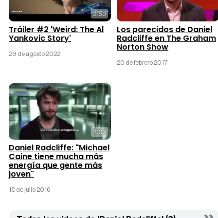
2:50
Tráiler #2 'Weird: The Al
Los parecidos de Daniel
Yankovic Story'
Radcliffe en The Graham
Norton Show
29 de agosto 2022
20 de febrero 2017
2:30
Daniel Radcliffe: "Michael
Caine tiene mucha más
energía que gente más
joven"
18 de julio 2016