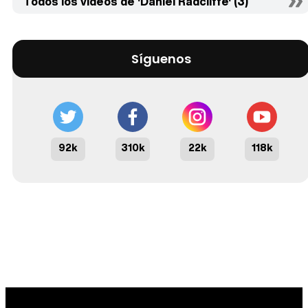
Todos los vídeos de 'Daniel Radcliffe' (3)
Síguenos
92k
310k
22k
118k