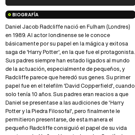
Tráiler en español de 'La isla olvidada'
BIOGRAFÍA
Daniel Jacob Radcliffe nació en Fulham (Londres)
en 1989. Al actor londinense se le conoce
básicamente por su papel en la mágica y exitosa
Tráiler 'Vida perra' (2026)
saga de 'Harry Potter', en la que fue el protagonista
Sus padres siempre han estado ligados al mundo
de la actuación, especialmente de pequeños, y
Radcliffe parece que heredó sus genes. Su primer
Tráiler Oficial en VOSE 'The Audacity'
papel fue en el telefilm 'David Copperfield', cuando
solo tenía 10 años. Sus padres eran reacios a que
Daniel se presentase a las audiciones de 'Harry
Potter y la Piedra Filosofal', pero finalmente le
Tráiler en español 'Outcome' (2026)
permitieron presentarse, de esta manera el
pequeño Radcliffe consiguió el papel de su vida