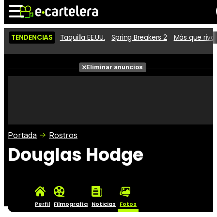
TENDENCIAS
Taquilla EE.UU.
Spring Breakers 2
Más que riva
Noticias
Cartelera
Películas
Eliminar anuncios
Series
Vídeos
Taquilla
Fotos
Premios
Rostros
Críticas
Entradas
Portada
Rostros
Douglas Hodge
Perfil
Filmografía
Noticias
Fotos