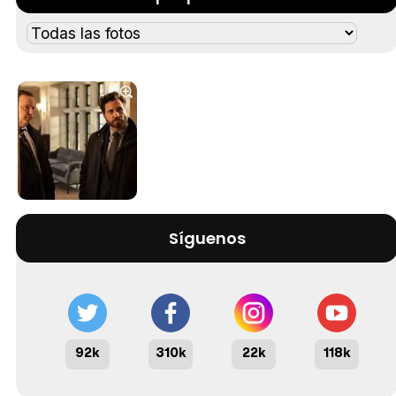
Tráiler 'Vida perra' (2026)
Tráiler Oficial en VOSE 'The Audacity'
Síguenos
Tráiler en español 'Outcome' (2026)
92k
310k
22k
118k
Tráiler 'Do Not Enter' (2026)