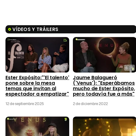
VÍDEOS Y TRÁILERS
08:57
8:05
Ester Expósito:"'El talento'
Jaume Balagueró
pone sobre la mesa
('Venus'): "Esperábamos
temas que invitan al
mucho de Ester Expósito,
espectador a empatizar"
pero todavía fue a más"
12 de septiembre 2025
2 de diciembre 2022