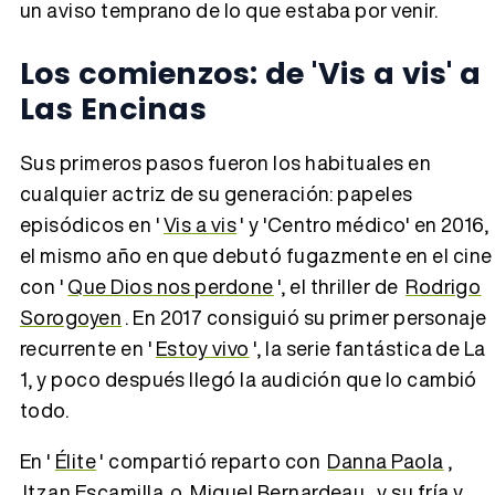
un aviso temprano de lo que estaba por venir.
Los comienzos: de 'Vis a vis' a
Las Encinas
Sus primeros pasos fueron los habituales en
cualquier actriz de su generación: papeles
episódicos en '
Vis a vis
' y 'Centro médico' en 2016,
el mismo año en que debutó fugazmente en el cine
con '
Que Dios nos perdone
', el thriller de
Rodrigo
Sorogoyen
. En 2017 consiguió su primer personaje
recurrente en '
Estoy vivo
', la serie fantástica de La
1, y poco después llegó la audición que lo cambió
todo.
En '
Élite
' compartió reparto con
Danna Paola
,
Itzan Escamilla
o
Miguel Bernardeau
, y su fría y