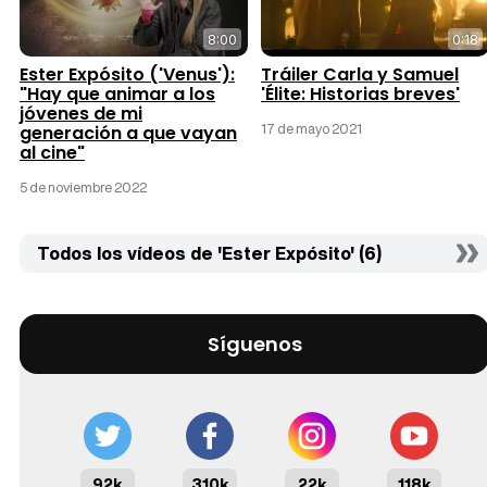
8:00
0:18
Ester Expósito ('Venus'):
Tráiler Carla y Samuel
"Hay que animar a los
'Élite: Historias breves'
jóvenes de mi
17 de mayo 2021
generación a que vayan
al cine"
5 de noviembre 2022
Todos los vídeos de 'Ester Expósito' (6)
Síguenos
92k
310k
22k
118k