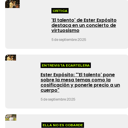
CRÍTICA
'El talento' de Ester Expósito
destaca en un concierto de
virtuosismo
5 de septiembre 2025
ENTREVISTA ECARTELERA
Ester Expósito: "'El talento' pone
sobre la mesa temas como la
cosificación y ponerle precio a un
cuerpo"
5 de septiembre 2025
ELLA NO ES COBARDE