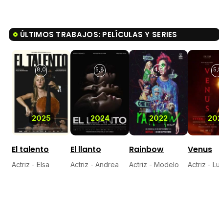
ÚLTIMOS TRABAJOS: PELÍCULAS Y SERIES
8,0
5,8
4,3
5,
2025
2024
2022
20
El talento
El llanto
Rainbow
Venus
Actriz - Elsa
Actriz - Andrea
Actriz - Modelo
Actriz - L