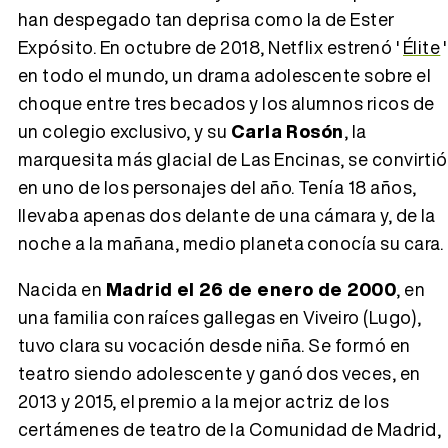
han despegado tan deprisa como la de Ester
Tráiler 'Vida perra' (2026)
Expósito. En octubre de 2018, Netflix estrenó '
Élite
'
en todo el mundo, un drama adolescente sobre el
choque entre tres becados y los alumnos ricos de
un colegio exclusivo, y su
Carla Rosón
, la
marquesita más glacial de Las Encinas, se convirtió
Tráiler Oficial en VOSE 'The Audacity'
en uno de los personajes del año. Tenía 18 años,
llevaba apenas dos delante de una cámara y, de la
noche a la mañana, medio planeta conocía su cara.
Tráiler en español 'Outcome' (2026)
Nacida en
Madrid el 26 de enero de 2000
, en
una familia con raíces gallegas en Viveiro (Lugo),
tuvo clara su vocación desde niña. Se formó en
teatro siendo adolescente y ganó dos veces, en
Tráiler 'Do Not Enter' (2026)
2013 y 2015, el premio a la mejor actriz de los
certámenes de teatro de la Comunidad de Madrid,