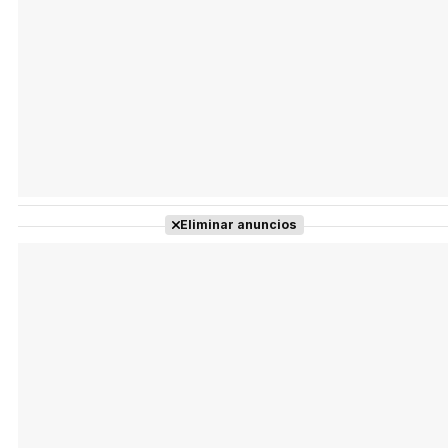
Tráiler 'Do Not Enter' (2026)
Eliminar anuncios