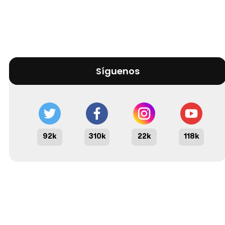
Síguenos
92k
310k
22k
118k