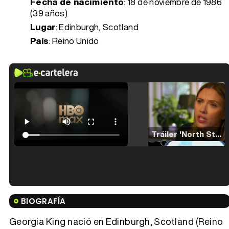
Fecha de nacimiento
:
18 de noviembre de 1986
(39 años)
Lugar
: Edinburgh, Scotland
País
: Reino Unido
Tráiler 'North Star' (2023)
Tráiler en español de 'La isla olvidada'
BIOGRAFÍA
Georgia King nació en Edinburgh, Scotland (Reino