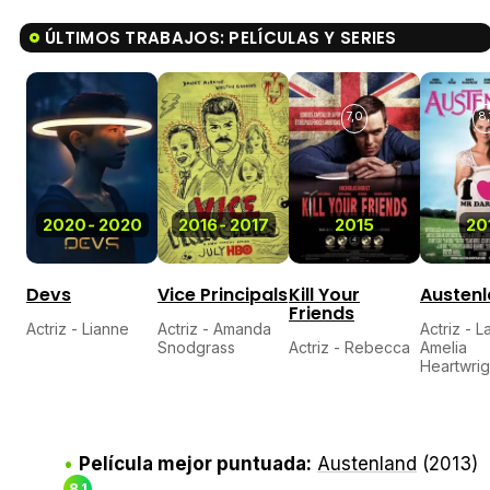
ÚLTIMOS TRABAJOS: PELÍCULAS Y SERIES
7,0
8,
2020
-
2020
2016
-
2017
2015
20
Devs
Vice Principals
Kill Your
Austen
Friends
Actriz - Lianne
Actriz - Amanda
Actriz - L
Snodgrass
Actriz - Rebecca
Amelia
Heartwrig
Película mejor puntuada:
Austenland
(2013)
8,1