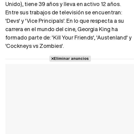
Unido), tiene 39 años y lleva en activo 12 años.
Entre sus trabajos de televisión se encuentran:
Tráiler 'Vida perra' (2026)
'Devs' y 'Vice Principals'. En lo que respecta a su
carrera en el mundo del cine, Georgia King ha
formado parte de: 'Kill Your Friends', 'Austenland' y
'Cockneys vs Zombies'.
Tráiler Oficial en VOSE 'The Audacity'
Eliminar anuncios
Tráiler en español 'Outcome' (2026)
Tráiler 'Do Not Enter' (2026)