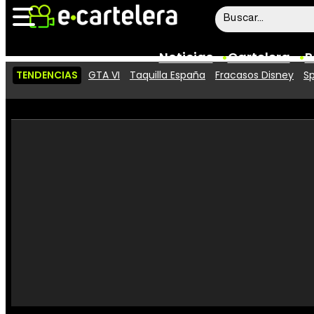
Noticias
Cartelera
P
TENDENCIAS
GTA VI
Taquilla España
Fracasos Disney
Sp
Noticias
Cartelera
Vídeos
Taquilla
Rostros
Críticas