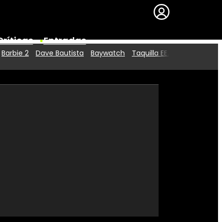
Críticas
Entradas
Barbie 2
Dave Bautista
Baywatch
Taquilla EE.UU.
Series
Premios