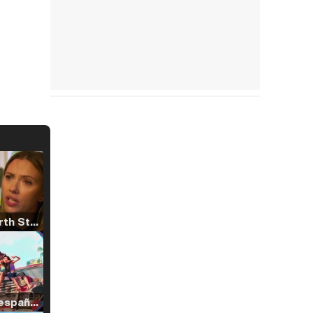
Tráiler 'North Star' (2023)
Tráiler en español de 'La isla olvidada'