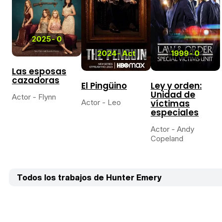
2025
-
0
2024
-
Act
1999
-
0
Las esposas
cazadoras
El Pingüino
Ley y orden:
Unidad de
Actor - Flynn
Actor - Leo
víctimas
especiales
Actor - Andy
Copeland
Todos los trabajos de Hunter Emery