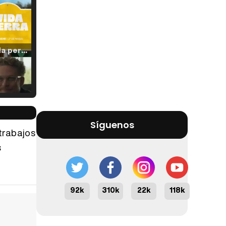
Tráiler 'Vida perra' (2026)
Tráiler Oficial en VOSE 'The Audacity'
Síguenos
 trabajos
s
Tráiler en español 'Outcome' (2026)
92k
310k
22k
118k
Tráiler 'Do Not Enter' (2026)