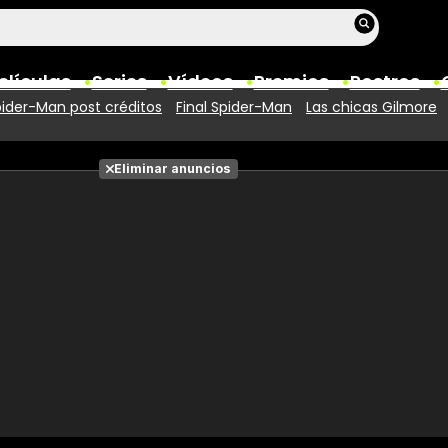
elículas
Series
Vídeos
Premios
Rostros
ider-Man post créditos
Final Spider-Man
Las chicas Gilmore
Películas
Eliminar anuncios
Fotos
Entradas