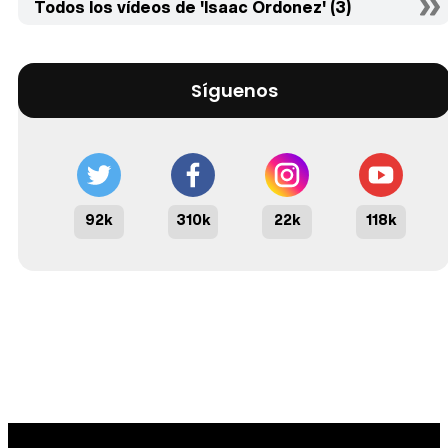
Todos los vídeos de 'Isaac Ordonez' (3)
Síguenos
92k
310k
22k
118k