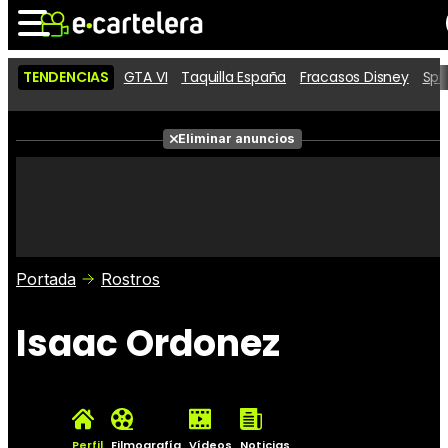
TENDENCIAS
GTA VI
Taquilla España
Fracasos Disney
Spi
Noticias
Cartelera
Películas
Eliminar anuncios
Series
Vídeos
Taquilla
Fotos
Premios
Rostros
Críticas
Entradas
Portada
Rostros
Isaac Ordonez
Perfil
Filmografía
Vídeos
Noticias