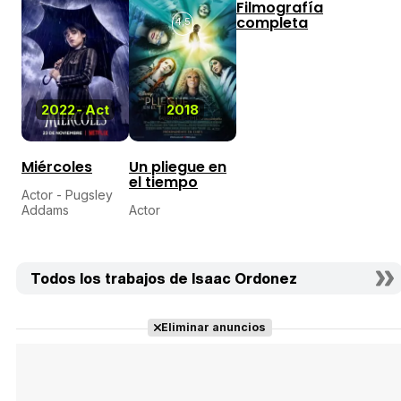
Filmografía
completa
4,5
2022
-
Act
2018
Miércoles
Un pliegue en
el tiempo
Actor - Pugsley
Addams
Actor
Todos los trabajos de Isaac Ordonez
Eliminar anuncios