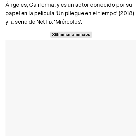
Ángeles, California, y es un actor conocido por su
papel en la película 'Un pliegue en el tiempo' (2018)
Tráiler 'Vida perra' (2026)
y la serie de Netflix 'Miércoles'.
Eliminar anuncios
Tráiler Oficial en VOSE 'The Audacity'
Tráiler en español 'Outcome' (2026)
Tráiler 'Do Not Enter' (2026)