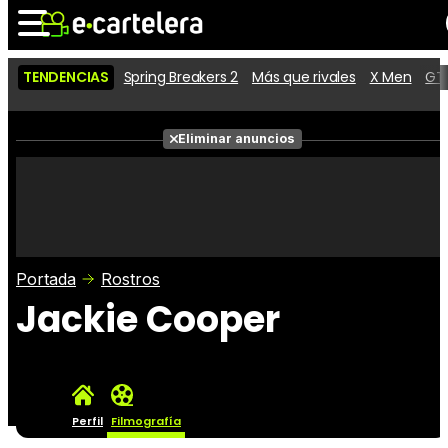
TENDENCIAS
Spring Breakers 2
Más que rivales
X Men
GTA
Noticias
Cartelera
Películas
Eliminar anuncios
Series
Vídeos
Taquilla
Fotos
Premios
Rostros
Críticas
Entradas
Portada
Rostros
Jackie Cooper
Perfil
Filmografía