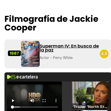
Filmografía de Jackie
Cooper
Superman IV: En busca de
la paz
1987
4,8
Actor - Perry White
Tráiler 'North Star' (2023)