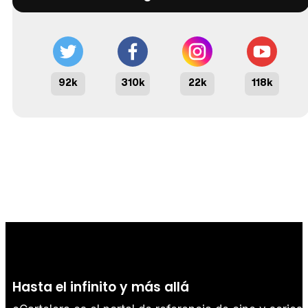
92k
310k
22k
118k
Hasta el infinito y más allá