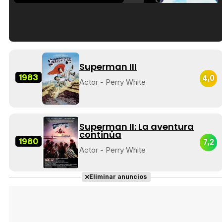
Tráiler en español de 'La isla olvidada'
Superman III
1983
4,0
Actor - Perry White
Tráiler 'Vida perra' (2026)
Superman II: La aventura
continúa
1980
7,2
Actor - Perry White
Tráiler Oficial en VOSE 'The Audacity'
Eliminar anuncios
Tráiler en español 'Outcome' (2026)