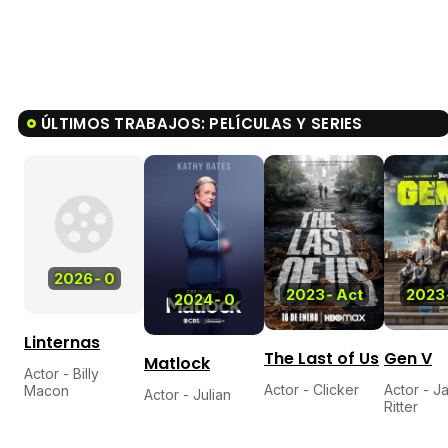
ÚLTIMOS TRABAJOS: PELÍCULAS Y SERIES
2026
-
0
2023
-
Act
2023
2024
-
0
Linternas
The Last of Us
Gen V
Matlock
Actor - Billy
Actor - Clicker
Actor - J
Macon
Actor - Julian
Ritter