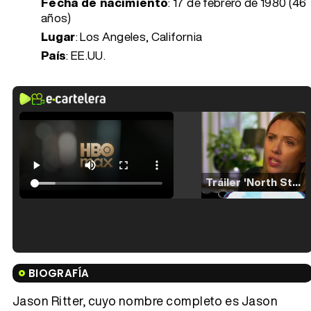
Fecha de nacimiento
:
17 de febrero de 1980 (46
años)
Lugar
: Los Angeles, California
País
: EE.UU.
Tráiler 'North Star' (2023)
Tráiler en español de 'La isla olvidada'
BIOGRAFÍA
Jason Ritter, cuyo nombre completo es Jason