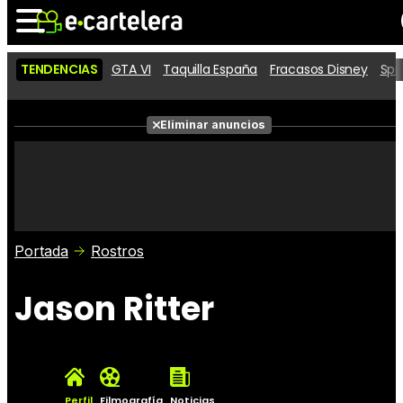
TENDENCIAS
GTA VI
Taquilla España
Fracasos Disney
Spi
Noticias
Cartelera
Películas
Eliminar anuncios
Series
Vídeos
Taquilla
Fotos
Premios
Rostros
Críticas
Entradas
Portada
Rostros
Jason Ritter
Perfil
Filmografía
Noticias