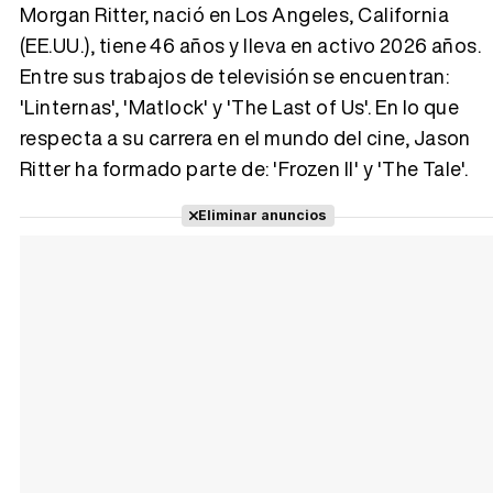
Morgan Ritter, nació en Los Angeles, California
(EE.UU.), tiene 46 años y lleva en activo 2026 años.
Tráiler 'Vida perra' (2026)
Entre sus trabajos de televisión se encuentran:
'Linternas', 'Matlock' y 'The Last of Us'. En lo que
respecta a su carrera en el mundo del cine, Jason
Ritter ha formado parte de: 'Frozen II' y 'The Tale'.
Tráiler Oficial en VOSE 'The Audacity'
Eliminar anuncios
Tráiler en español 'Outcome' (2026)
Tráiler 'Do Not Enter' (2026)