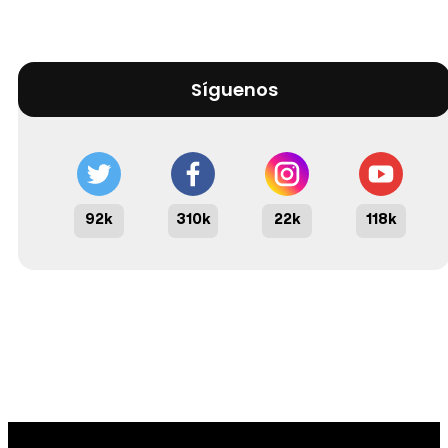
Síguenos
92k
310k
22k
118k