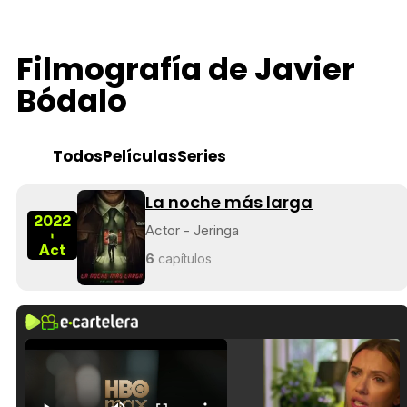
Filmografía de Javier
Bódalo
Todos
Películas
Series
La noche más larga
2022
Actor - Jeringa
-
Act
6
capítulos