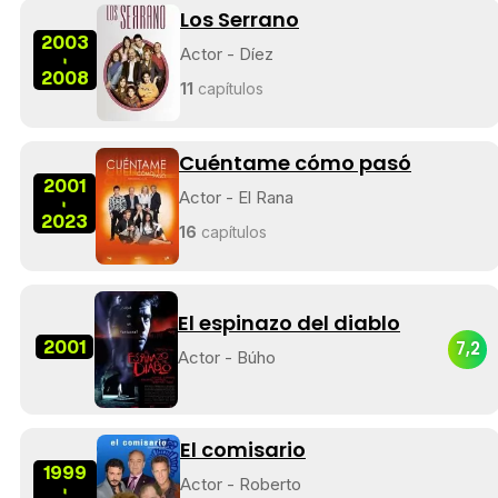
Los Serrano
2003
Actor - Díez
-
2008
11
capítulos
Cuéntame cómo pasó
2001
Actor - El Rana
-
2023
16
capítulos
El espinazo del diablo
2001
7,2
Actor - Búho
El comisario
1999
Actor - Roberto
-