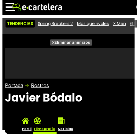
TENDENCIAS
Spring Breakers 2
Más que rivales
X Men
GTA
Noticias
Cartelera
Películas
Eliminar anuncios
Series
Vídeos
Taquilla
Fotos
Premios
Rostros
Críticas
Entradas
Portada
Rostros
Javier Bódalo
Perfil
Filmografía
Noticias