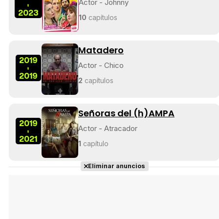
Actor - Johnny
-
2023
Tráiler en español 'Outcome' (2026)
10
capítulos
Matadero
2019
Actor - Chico
-
Tráiler 'Do Not Enter' (2026)
2019
2
capítulos
Señoras del (h)AMPA
2019
Actor - Atracador
-
2021
1
capítulo
Eliminar anuncios