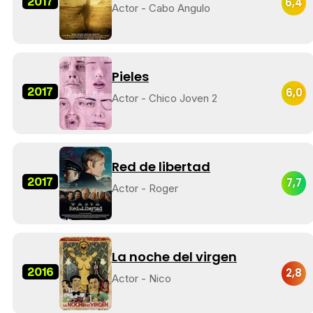
2017
6,4
Actor - Cabo Angulo
Pieles
2017
6,0
Actor - Chico Joven 2
Red de libertad
2017
7,7
Actor - Roger
La noche del virgen
2016
2,8
Actor - Nico