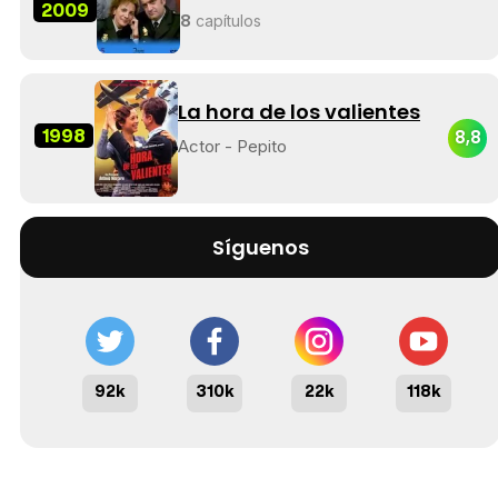
2009
8
capítulos
La hora de los valientes
1998
8,8
Actor - Pepito
Síguenos
92k
310k
22k
118k