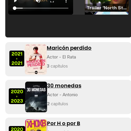
Tráiler 'North Star' (2023)
Tráiler en español de 'La isla olvidada'
Maricón perdido
2021
Actor - El Rata
-
2021
3
capítulos
Tráiler 'Vida perra' (2026)
30 monedas
2020
Actor - Antonio
-
2023
2
capítulos
Tráiler Oficial en VOSE 'The Audacity'
Por H o por B
2020