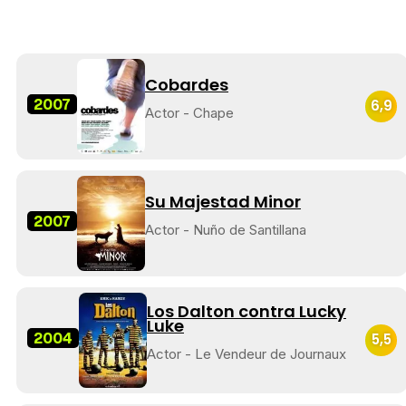
Cobardes
2007
6,9
Actor - Chape
Su Majestad Minor
2007
Actor - Nuño de Santillana
Los Dalton contra Lucky
Luke
2004
5,5
Actor - Le Vendeur de Journaux