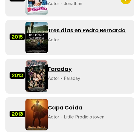
Actor - Jonathan
Tres días en Pedro Bernardo
2015
Actor
Faraday
2013
Actor - Faraday
Capa Caída
2013
Actor - Little Prodigio joven