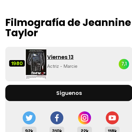
Filmografía de Jeannine
Taylor
Viernes 13
1980
7,1
Actriz - Marcie
Síguenos
92k
310k
22k
118k