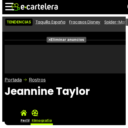
TENDENCIAS
Taquilla España
Fracasos Disney
Spider-Man 
Noticias
Cartelera
Películas
Eliminar anuncios
Series
Vídeos
Taquilla
Fotos
Premios
Rostros
Críticas
Entradas
Portada
Rostros
Jeannine Taylor
Perfil
Filmografía