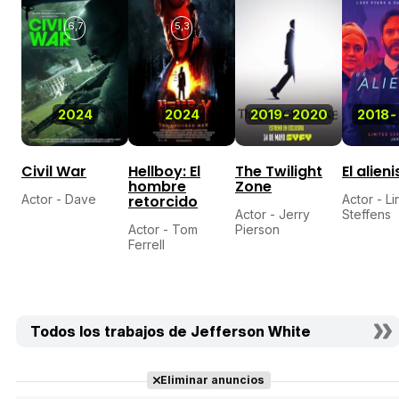
6,7
5,3
2024
2024
2019
-
2020
2018
-
Civil War
Hellboy: El
The Twilight
El alien
hombre
Zone
Actor - Dave
retorcido
Actor - Li
Actor - Jerry
Steffens
Actor - Tom
Pierson
Ferrell
Todos los trabajos de Jefferson White
Eliminar anuncios