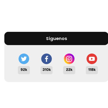
Síguenos
92k
310k
22k
118k