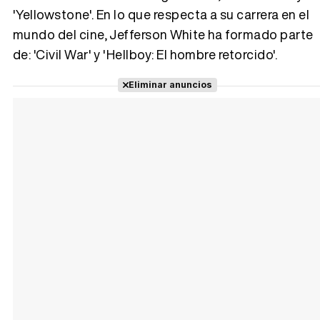
'Yellowstone'. En lo que respecta a su carrera en el
mundo del cine, Jefferson White ha formado parte
de: 'Civil War' y 'Hellboy: El hombre retorcido'.
Tráiler Oficial en VOSE 'The Audacity'
Eliminar anuncios
Tráiler en español 'Outcome' (2026)
Tráiler 'Do Not Enter' (2026)