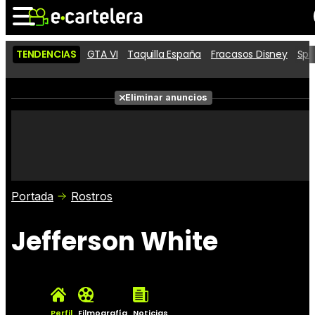
TENDENCIAS
GTA VI
Taquilla España
Fracasos Disney
Spi
Noticias
Cartelera
Películas
Eliminar anuncios
Series
Vídeos
Taquilla
Fotos
Premios
Rostros
Críticas
Entradas
Portada
Rostros
Jefferson White
Perfil
Filmografía
Noticias