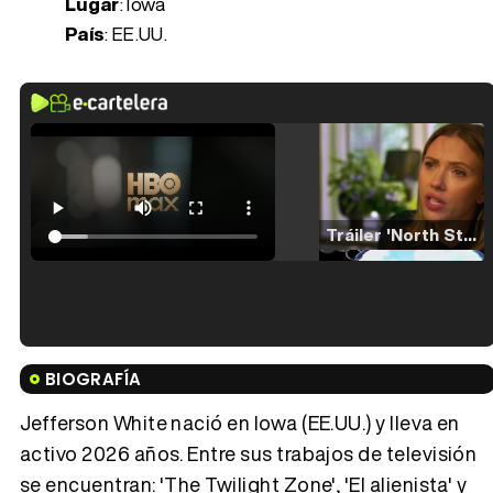
Lugar
: Iowa
País
: EE.UU.
Tráiler 'North Star' (2023)
Tráiler en español de 'La isla olvidada'
BIOGRAFÍA
Jefferson White nació en Iowa (EE.UU.) y lleva en
activo 2026 años. Entre sus trabajos de televisión
se encuentran: 'The Twilight Zone', 'El alienista' y
Tráiler 'Vida perra' (2026)