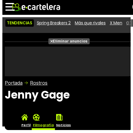
TENDENCIAS
Spring Breakers 2
Más que rivales
X Men
GTA
Noticias
Cartelera
Películas
Eliminar anuncios
Series
Vídeos
Taquilla
Fotos
Premios
Rostros
Críticas
Entradas
Portada
Rostros
Jenny Gage
Perfil
Filmografía
Noticias