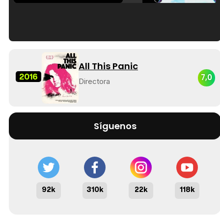
Tráiler en español de 'La isla olvidada'
All This Panic
2016
7,0
Directora
Tráiler 'Vida perra' (2026)
Síguenos
Tráiler Oficial en VOSE 'The Audacity'
92k
310k
22k
118k
Tráiler en español 'Outcome' (2026)