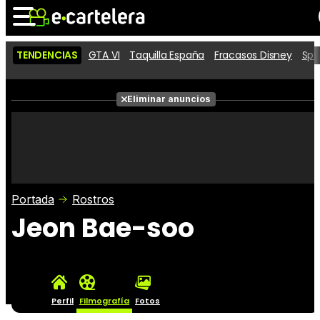
TENDENCIAS
GTA VI
Taquilla España
Fracasos Disney
Spi
Noticias
Cartelera
Películas
Eliminar anuncios
Series
Vídeos
Taquilla
Fotos
Premios
Rostros
Críticas
Entradas
Portada
Rostros
Jeon Bae-soo
Perfil
Filmografía
Fotos