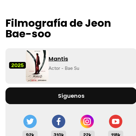
Filmografía de Jeon
Bae-soo
Mantis
2025
Actor - Bae Su
Síguenos
92k
310k
22k
118k