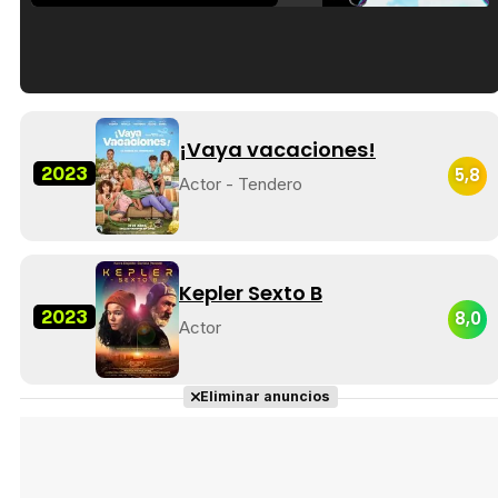
Tráiler en español de 'La isla olvidada'
¡Vaya vacaciones!
2023
5,8
Actor - Tendero
Tráiler 'Vida perra' (2026)
Kepler Sexto B
2023
8,0
Actor
Tráiler Oficial en VOSE 'The Audacity'
Eliminar anuncios
Tráiler en español 'Outcome' (2026)