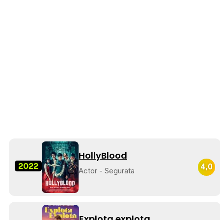
HollyBlood
2022
4,0
Actor - Segurata
Explota explota