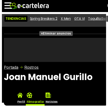
TENDENCIAS
Spring Breakers 2
X Men
GTA VI
Taquilla Es
Noticias
Cartelera
Películas
Eliminar anuncios
Series
Vídeos
Taquilla
Fotos
Premios
Rostros
Críticas
Entradas
Portada
Rostros
Joan Manuel Gurillo
Perfil
Filmografía
Noticias