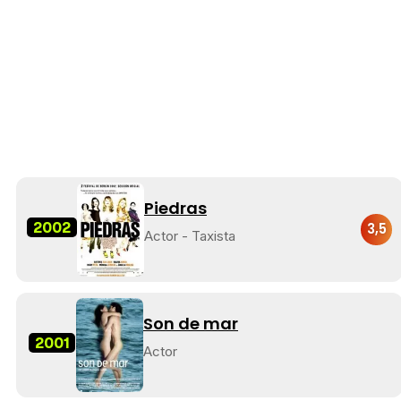
Piedras
2002
3,5
Actor - Taxista
Son de mar
2001
Actor