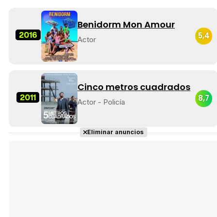
Benidorm Mon Amour
2016
5,4
Actor
Cinco metros cuadrados
2011
8,7
Actor - Policía
Eliminar anuncios