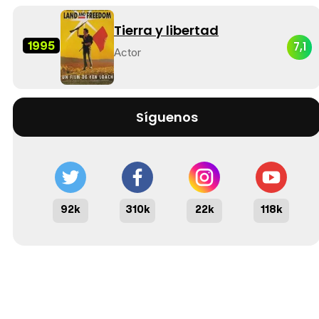
Tierra y libertad
1995
7,1
Actor
Síguenos
92k
310k
22k
118k