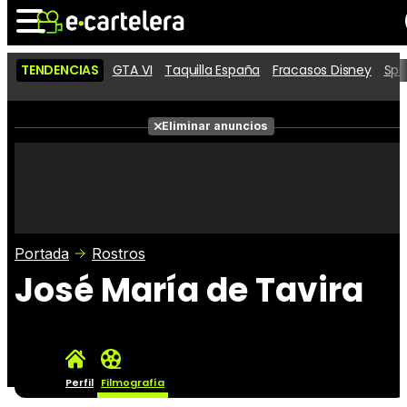
TENDENCIAS
GTA VI
Taquilla España
Fracasos Disney
Spi
Noticias
Cartelera
Películas
Eliminar anuncios
Series
Vídeos
Taquilla
Fotos
Premios
Rostros
Críticas
Entradas
Portada
Rostros
José María de Tavira
Perfil
Filmografía