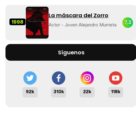
La máscara del Zorro
1998
7,3
Actor - Joven Alejandro Murrieta
Síguenos
92k
310k
22k
118k