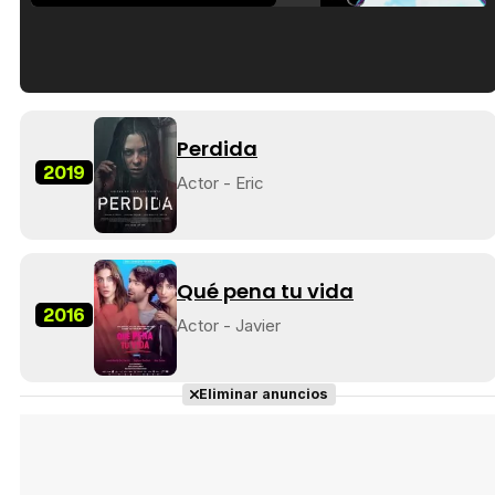
Tráiler en español de 'La isla olvidada'
Perdida
2019
Actor - Eric
Tráiler 'Vida perra' (2026)
Qué pena tu vida
2016
Actor - Javier
Tráiler Oficial en VOSE 'The Audacity'
Eliminar anuncios
Tráiler en español 'Outcome' (2026)