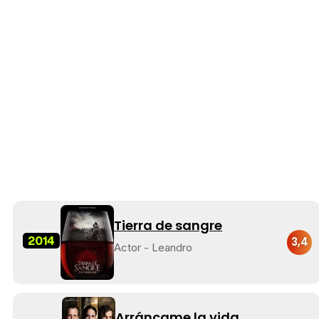
Tierra de sangre
2014
3,4
Actor - Leandro
Arráncame la vida