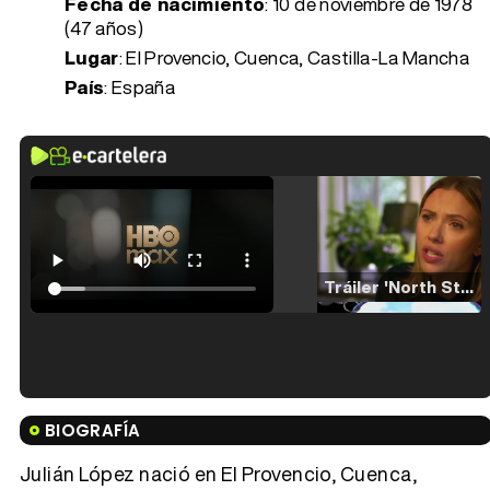
Fecha de nacimiento
:
10 de noviembre de 1978
(47 años)
Lugar
: El Provencio, Cuenca, Castilla-La Mancha
País
: España
Tráiler 'North Star' (2023)
Tráiler en español de 'La isla olvidada'
BIOGRAFÍA
Julián López nació en El Provencio, Cuenca,