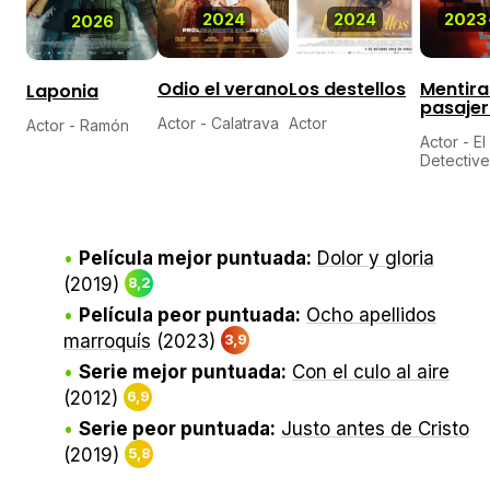
2024
2023
2024
2026
Odio el verano
Mentira
Los destellos
Laponia
pasaje
Actor - Calatrava
Actor
Actor - Ramón
Actor - El
Detective
Película mejor puntuada:
Dolor y gloria
(2019)
8,2
Película peor puntuada:
Ocho apellidos
marroquís
(2023)
3,9
Serie mejor puntuada:
Con el culo al aire
(2012)
6,9
Serie peor puntuada:
Justo antes de Cristo
(2019)
5,8