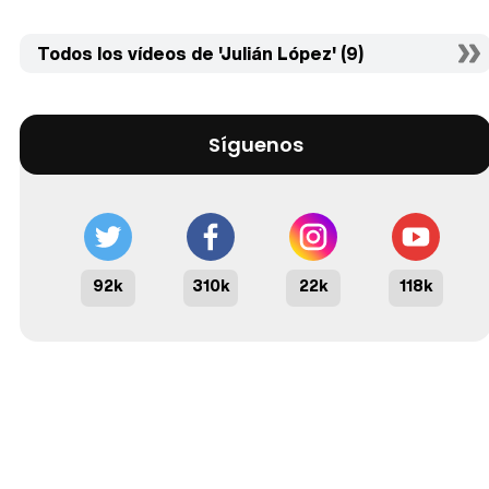
Todos los vídeos de 'Julián López' (9)
Síguenos
92k
310k
22k
118k