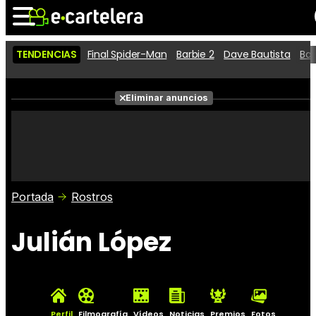
TENDENCIAS
Final Spider-Man
Barbie 2
Dave Bautista
Ba
Noticias
Cartelera
Películas
Eliminar anuncios
Series
Vídeos
Taquilla
Fotos
Premios
Rostros
Críticas
Entradas
Portada
Rostros
Julián López
Perfil
Filmografía
Vídeos
Noticias
Premios
Fotos