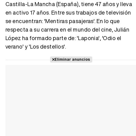
Castilla-La Mancha (España), tiene 47 años y lleva
en activo 17 años. Entre sus trabajos de televisión
Tráiler 'Vida perra' (2026)
se encuentran: 'Mentiras pasajeras'. En lo que
respecta a su carrera en el mundo del cine, Julián
López ha formado parte de: 'Laponia', 'Odio el
verano' y 'Los destellos'.
Tráiler Oficial en VOSE 'The Audacity'
Eliminar anuncios
Tráiler en español 'Outcome' (2026)
Tráiler 'Do Not Enter' (2026)