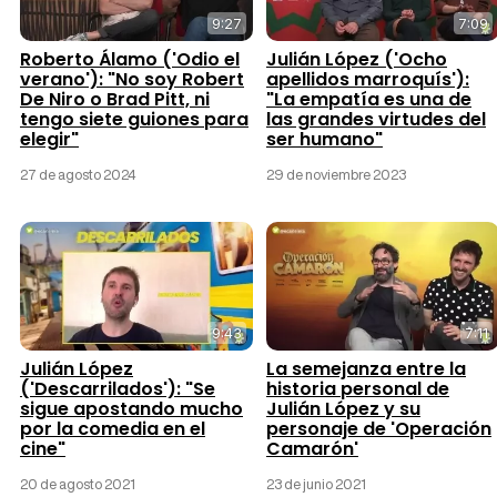
9:27
7:09
Roberto Álamo ('Odio el
Julián López ('Ocho
verano'): "No soy Robert
apellidos marroquís'):
De Niro o Brad Pitt, ni
"La empatía es una de
tengo siete guiones para
las grandes virtudes del
elegir"
ser humano"
27 de agosto 2024
29 de noviembre 2023
9:43
7:11
Julián López
La semejanza entre la
('Descarrilados'): "Se
historia personal de
sigue apostando mucho
Julián López y su
por la comedia en el
personaje de 'Operación
cine"
Camarón'
20 de agosto 2021
23 de junio 2021