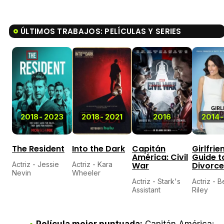
ÚLTIMOS TRABAJOS: PELÍCULAS Y SERIES
8,1
2018
-
2023
2018
-
2021
2016
2014
-
The Resident
Into the Dark
Capitán
Girlfrie
América: Civil
Guide t
Actriz - Jessie
Actriz - Kara
War
Divorce
Nevin
Wheeler
Actriz - Stark's
Actriz - 
Assistant
Riley
Película mejor puntuada:
Capitán América: