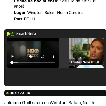
Fecha de nacimiento
:
7 de julio de 1987 (39
años)
Lugar
: Winston-Salem, North Carolina
País
: EE.UU.
Tráiler 'North Star' (2023)
Tráiler en español de 'La isla olvidada'
BIOGRAFÍA
Julianna Guill nació en Winston-Salem, North