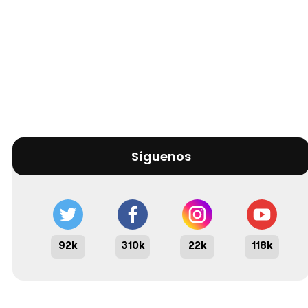
Síguenos
92k
310k
22k
118k