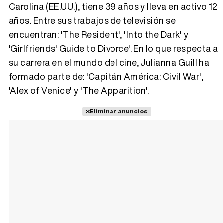
Carolina (EE.UU.), tiene 39 años y lleva en activo 12
años. Entre sus trabajos de televisión se
Tráiler 'Vida perra' (2026)
encuentran: 'The Resident', 'Into the Dark' y
'Girlfriends' Guide to Divorce'. En lo que respecta a
su carrera en el mundo del cine, Julianna Guill ha
formado parte de: 'Capitán América: Civil War',
Tráiler Oficial en VOSE 'The Audacity'
'Alex of Venice' y 'The Apparition'.
Eliminar anuncios
Tráiler en español 'Outcome' (2026)
Tráiler 'Do Not Enter' (2026)