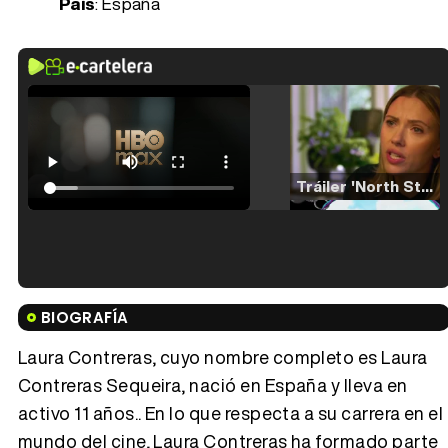
País
: España
Tráiler 'North Star' (2023)
Tráiler en español de 'La isla olvidada'
BIOGRAFÍA
Laura Contreras, cuyo nombre completo es Laura
Contreras Sequeira, nació en España y lleva en
activo 11 años.. En lo que respecta a su carrera en el
Tráiler 'Vida perra' (2026)
mundo del cine, Laura Contreras ha formado parte