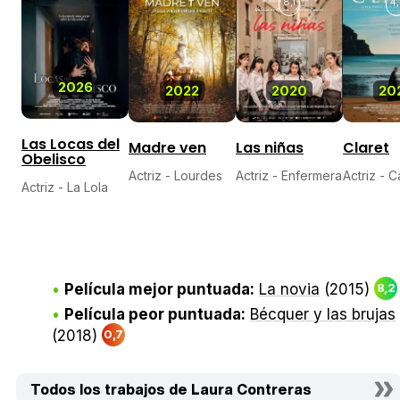
8,1
4,
2026
2022
2020
20
Las Locas del
Madre ven
Las niñas
Claret
Obelisco
Actriz - Lourdes
Actriz - Enfermera
Actriz - 
Actriz - La Lola
Película mejor puntuada:
La novia
(2015)
8,2
Película peor puntuada:
Bécquer y las brujas
(2018)
0,7
Todos los trabajos de Laura Contreras