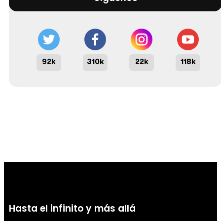
92k
310k
22k
118k
Hasta el infinito y más allá