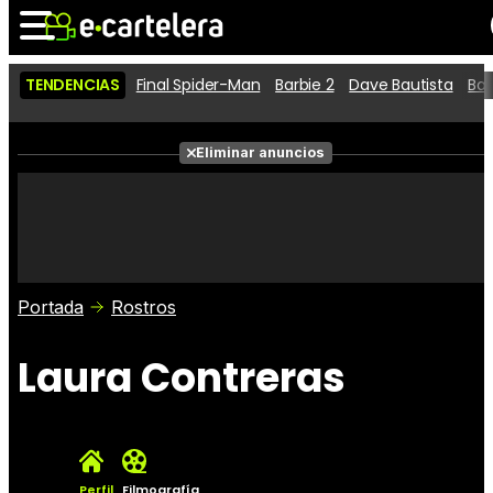
TENDENCIAS
Final Spider-Man
Barbie 2
Dave Bautista
Ba
Noticias
Cartelera
Películas
Eliminar anuncios
Series
Vídeos
Taquilla
Fotos
Premios
Rostros
Críticas
Entradas
Portada
Rostros
Laura Contreras
Perfil
Filmografía