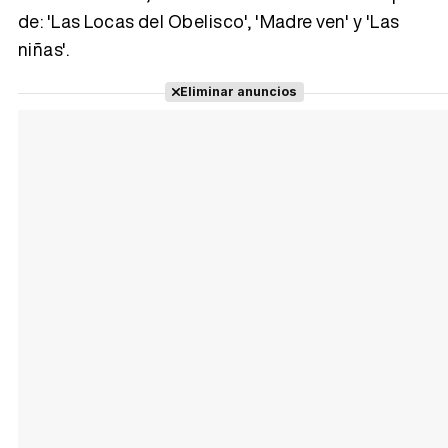
de: 'Las Locas del Obelisco', 'Madre ven' y 'Las
niñas'.
Tráiler Oficial en VOSE 'The Audacity'
Eliminar anuncios
Tráiler en español 'Outcome' (2026)
Tráiler 'Do Not Enter' (2026)