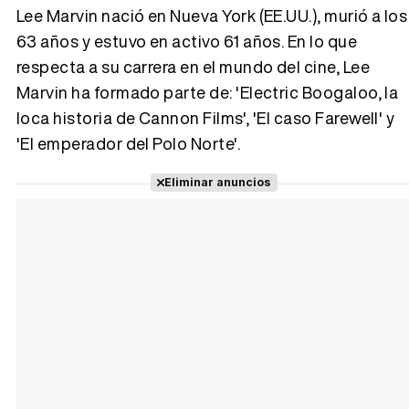
Lee Marvin nació en Nueva York (EE.UU.), murió a los
63 años y estuvo en activo 61 años. En lo que
respecta a su carrera en el mundo del cine, Lee
Tráiler 'Vida perra' (2026)
Marvin ha formado parte de: 'Electric Boogaloo, la
loca historia de Cannon Films', 'El caso Farewell' y
'El emperador del Polo Norte'.
Tráiler Oficial en VOSE 'The Audacity'
Eliminar anuncios
Tráiler en español 'Outcome' (2026)
Tráiler 'Do Not Enter' (2026)