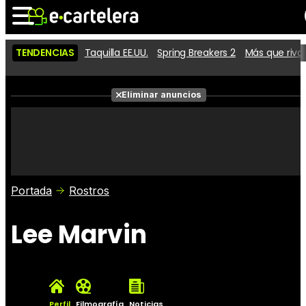
TENDENCIAS
Taquilla EE.UU.
Spring Breakers 2
Más que riva
Noticias
Cartelera
Películas
Eliminar anuncios
Series
Vídeos
Taquilla
Fotos
Premios
Rostros
Críticas
Entradas
Portada
Rostros
Lee Marvin
Perfil
Filmografía
Noticias