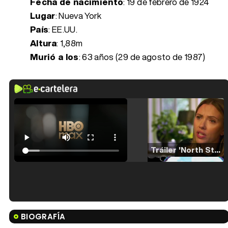
Fecha de nacimiento
:
19 de febrero de 1924
Lugar
: Nueva York
País
: EE.UU.
Altura
: 1,88m
Murió a los
:
63 años (29 de agosto de 1987)
Tráiler 'North Star' (2023)
Tráiler en español de 'La isla olvidada'
BIOGRAFÍA