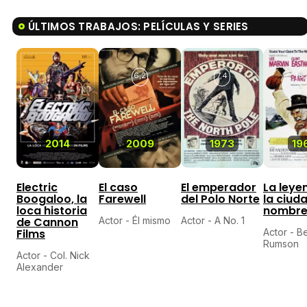
ÚLTIMOS TRABAJOS: PELÍCULAS Y SERIES
6,2
7,4
8,
2014
2009
1973
19
Electric
El caso
El emperador
La leye
Boogaloo, la
Farewell
del Polo Norte
la ciuda
loca historia
nombr
de Cannon
Actor - Él mismo
Actor - A No. 1
Films
Actor - B
Rumson
Actor - Col. Nick
Alexander