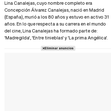
Lina Canalejas, cuyo nombre completo era
Concepción Álvarez Canalejas, nació en Madrid
(España), murió a los 80 años y estuvo en activo 31
Tráiler 'Vida perra' (2026)
años. En lo que respecta a su carrera en el mundo
del cine, Lina Canalejas ha formado parte de:
'Madregilda', 'Entre tinieblas' y 'La prima Angélica'.
Tráiler Oficial en VOSE 'The Audacity'
Eliminar anuncios
Tráiler en español 'Outcome' (2026)
Tráiler 'Do Not Enter' (2026)