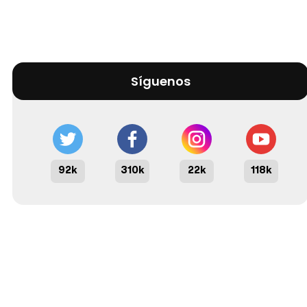
Síguenos
92k
310k
22k
118k