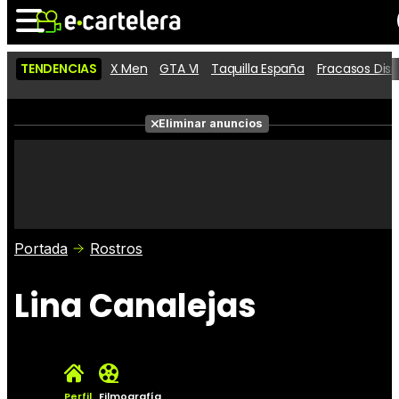
TENDENCIAS
X Men
GTA VI
Taquilla España
Fracasos Dis
Noticias
Cartelera
Películas
Eliminar anuncios
Series
Vídeos
Taquilla
Fotos
Premios
Rostros
Críticas
Entradas
Portada
Rostros
Lina Canalejas
Perfil
Filmografía