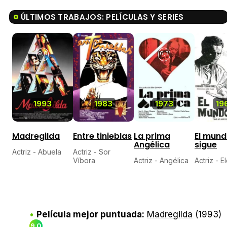
ÚLTIMOS TRABAJOS: PELÍCULAS Y SERIES
9,0
5,3
6,3
5,
1993
1983
1973
19
Madregilda
Entre tinieblas
La prima
El mun
Angélica
sigue
Actriz - Abuela
Actriz - Sor
Víbora
Actriz - Angélica
Actriz - E
Película mejor puntuada:
Madregilda
(1993)
9,0