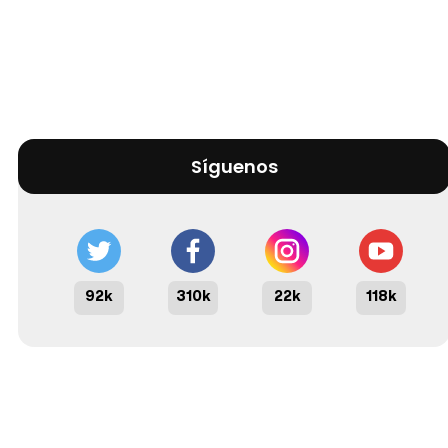
Síguenos
92k
310k
22k
118k