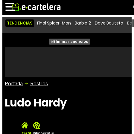
TENDENCIAS
Final Spider-Man
Barbie 2
Dave Bautista
Ba
Noticias
Cartelera
Películas
Eliminar anuncios
Series
Vídeos
Taquilla
Fotos
Premios
Rostros
Críticas
Entradas
Portada
Rostros
Ludo Hardy
Perfil
Filmografía