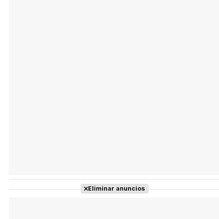
Tráiler Oficial en VOSE 'The Audacity'
Tráiler en español 'Outcome' (2026)
Tráiler 'Do Not Enter' (2026)
Eliminar anuncios