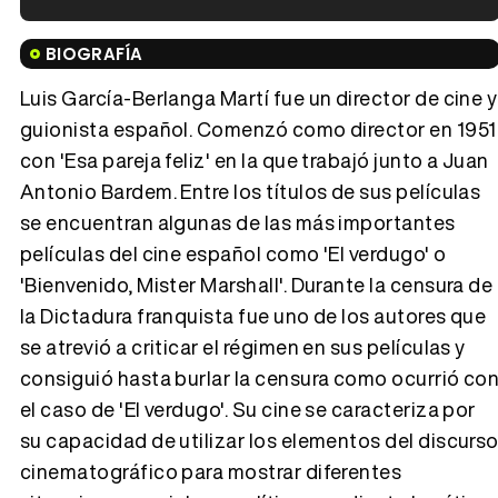
Tráiler en español de 'La isla olvidada'
BIOGRAFÍA
Luis García-Berlanga Martí fue un director de cine y
guionista español. Comenzó como director en 1951
con 'Esa pareja feliz' en la que trabajó junto a Juan
Tráiler 'Vida perra' (2026)
Antonio Bardem. Entre los títulos de sus películas
se encuentran algunas de las más importantes
películas del cine español como 'El verdugo' o
'Bienvenido, Mister Marshall'. Durante la censura de
Tráiler Oficial en VOSE 'The Audacity'
la Dictadura franquista fue uno de los autores que
se atrevió a criticar el régimen en sus películas y
consiguió hasta burlar la censura como ocurrió co
el caso de 'El verdugo'. Su cine se caracteriza por
Tráiler en español 'Outcome' (2026)
su capacidad de utilizar los elementos del discurs
cinematográfico para mostrar diferentes