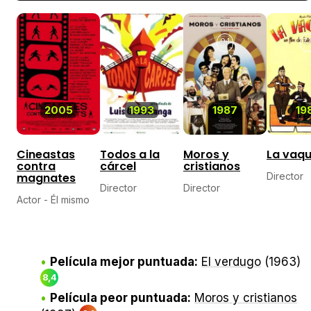
0,1
7,
2005
1993
1987
19
Cineastas
Todos a la
Moros y
La vaqui
contra
cárcel
cristianos
magnates
Director
Director
Director
Actor - Él mismo
Película mejor puntuada:
El verdugo
(1963)
8,4
Película peor puntuada:
Moros y cristianos