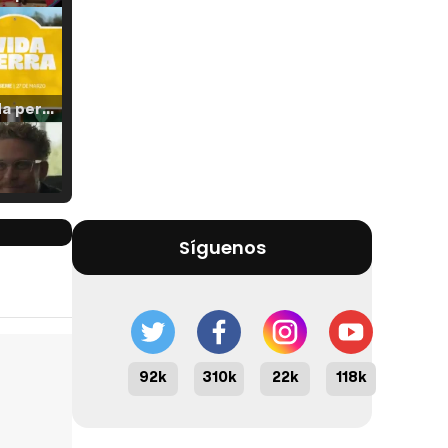
Tráiler 'Vida perra' (2026)
Tráiler Oficial en VOSE 'The Audacity'
Síguenos
Tráiler en español 'Outcome' (2026)
92k
310k
22k
118k