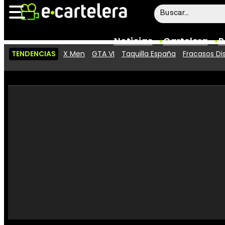
Noticias
Cartelera
P
TENDENCIAS
X Men
GTA VI
Taquilla España
Fracasos Di
Noticias
Cartelera
Vídeos
Taquilla
Rostros
Críticas