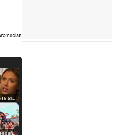
e promedian
Tráiler 'North Star' (2023)
Tráiler en español de 'La isla olvidada'