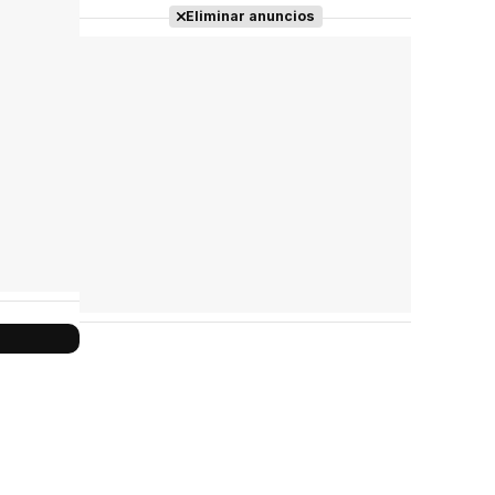
Tráiler 'Do Not Enter' (2026)
Eliminar anuncios