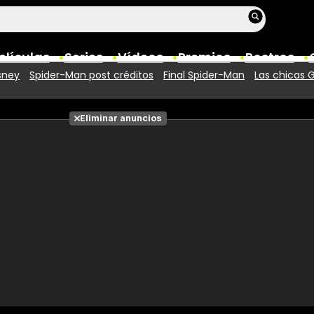
elículas
Series
Vídeos
Premios
Rostros
sney
Spider-Man post créditos
Final Spider-Man
Las chicas 
Películas
Eliminar anuncios
Fotos
Entradas