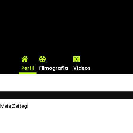
Perfil
Filmografía
Vídeos
: Maia Zaitegi